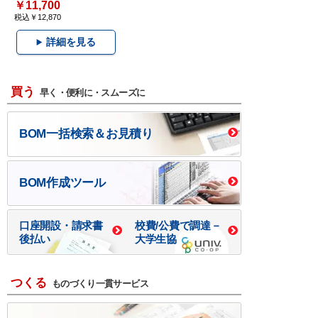
￥11,700
税込￥12,870
詳細を見る
買う
早く・便利に・スムーズに
BOM一括検索＆お見積り
BOM作成ツール
口座開設・請求書
校費/公費で調達－
後払い
大学生協
つくる
ものづくり一貫サービス