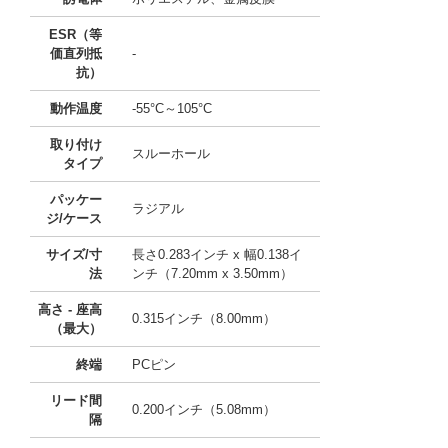
ESR（等
価直列抵
-
抗）
動作温度
-55°C～105°C
取り付け
スルーホール
タイプ
パッケー
ラジアル
ジ/ケース
サイズ/寸
長さ0.283インチ x 幅0.138イ
法
ンチ（7.20mm x 3.50mm）
高さ - 座高
0.315インチ（8.00mm）
（最大）
終端
PCピン
リード間
0.200インチ（5.08mm）
隔