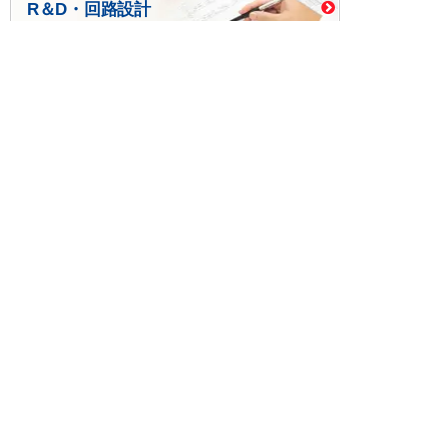
R＆D・回路設計
基板設計・製造・実装
ケース・ハーネス加工
※掲載されている価格には消費税、各種手数料が含まれ
ておりません。別途消費税およびお支払方法に応じた
手数料が必要になります。
※このホームページに掲載されている、記事・写真の一
部または全部をそのまま、または改変して利用・転
載・転用することを禁じます。
※商品によって販売価格が店頭価格と異なる場合がござ
います。
※弊社ではお客様が商品を選びやすくするためにデータ
シートの提供や技術情報、商品画像の表示を行ってい
ます。