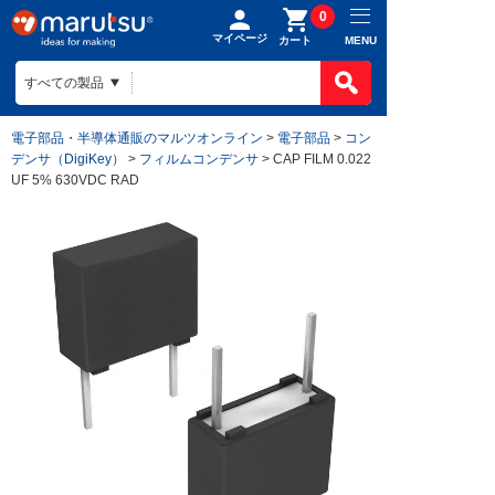
0
マイページ
MENU
カート
電子部品・半導体通販のマルツオンライン
>
電子部品
>
コン
デンサ（DigiKey）
>
フィルムコンデンサ
> CAP FILM 0.022
UF 5% 630VDC RAD