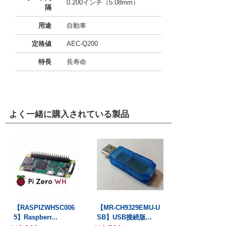
0.200インチ（5.08mm）
隔
用途
自動車
定格値
AEC-Q200
特長
長寿命
よく一緒に購入されている製品
【RASPIZWHSC006
【MR-CH9329EMU-U
5】Raspberr...
SB】USB接続版...