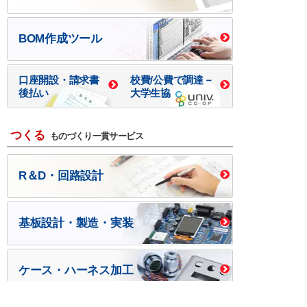
BOM作成ツール
口座開設・請求書
校費/公費で調達－
後払い
大学生協
つくる
ものづくり一貫サービス
R＆D・回路設計
基板設計・製造・実装
ケース・ハーネス加工