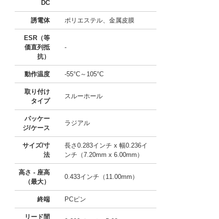
DC
誘電体
ポリエステル、金属皮膜
ESR（等
価直列抵
-
抗）
動作温度
-55°C～105°C
取り付け
スルーホール
タイプ
パッケー
ラジアル
ジ/ケース
サイズ/寸
長さ0.283インチ x 幅0.236イ
法
ンチ（7.20mm x 6.00mm）
高さ - 座高
0.433インチ（11.00mm）
（最大）
終端
PCピン
リード間