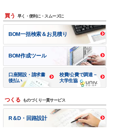
買う
早く・便利に・スムーズに
BOM一括検索＆お見積り
BOM作成ツール
口座開設・請求書
校費/公費で調達－
後払い
大学生協
つくる
ものづくり一貫サービス
R＆D・回路設計
基板設計・製造・実装