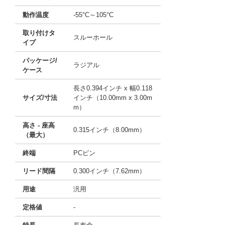
動作温度
-55°C～105°C
取り付けタ
スルーホール
イプ
パッケージ/
ラジアル
ケース
長さ0.394インチ x 幅0.118
サイズ/寸法
インチ（10.00mm x 3.00m
m）
高さ - 座高
0.315インチ（8.00mm）
（最大）
終端
PCピン
リード間隔
0.300インチ（7.62mm）
用途
汎用
定格値
-