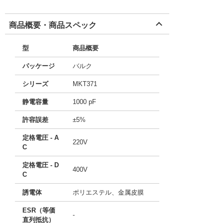
商品概要・商品スペック
型
商品概要
パッケージ
バルク
シリーズ
MKT371
静電容量
1000 pF
許容誤差
±5%
定格電圧 - A
220V
C
定格電圧 - D
400V
C
誘電体
ポリエステル、金属皮膜
ESR（等価
-
直列抵抗）