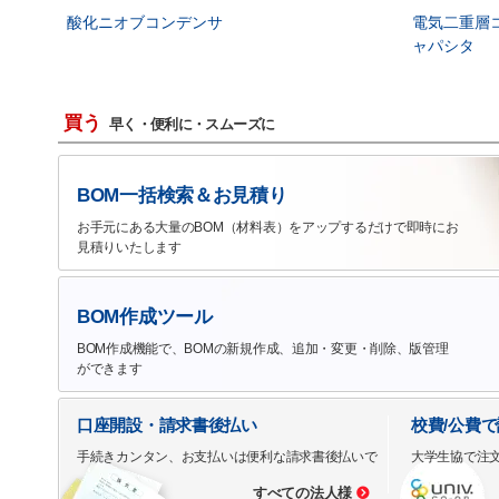
酸化ニオブコンデンサ
電気二重層
ャパシタ
買う
早く・便利に・スムーズに
BOM一括検索＆お見積り
お手元にある大量のBOM（材料表）をアップするだけで即時にお
見積りいたします
BOM作成ツール
BOM作成機能で、BOMの新規作成、追加・変更・削除、版管理
ができます
口座開設・請求書後払い
校費/公費
手続きカンタン、お支払いは便利な請求書後払いで
大学生協で注
すべての法人様