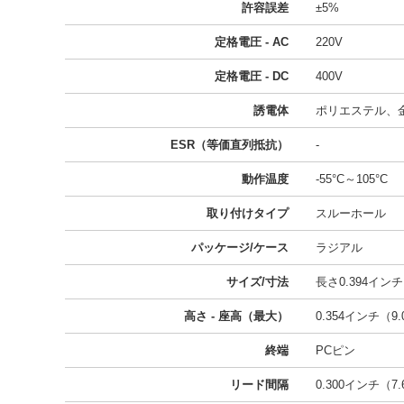
許容誤差
±5%
定格電圧 - AC
220V
定格電圧 - DC
400V
誘電体
ポリエステル、
ESR（等価直列抵抗）
-
動作温度
-55°C～105°C
取り付けタイプ
スルーホール
パッケージ/ケース
ラジアル
サイズ/寸法
長さ0.394インチ 
高さ - 座高（最大）
0.354インチ（9
終端
PCピン
リード間隔
0.300インチ（7