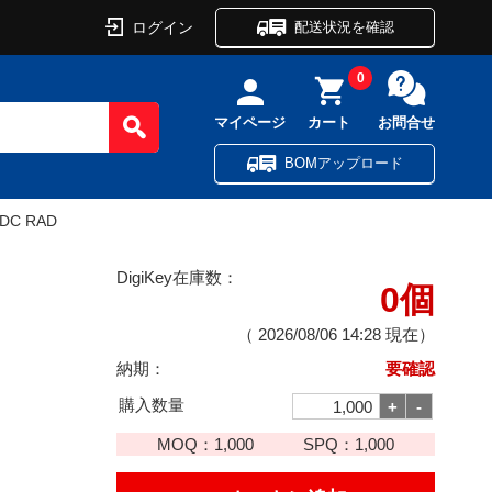
ログイン
配送状況を確認
0
マイページ
カート
お問合せ
BOMアップロード
VDC RAD
DigiKey在庫数：
0個
（
2026/08/06 14:28
現在）
納期：
要確認
購入数量
MOQ：
1,000
SPQ：
1,000