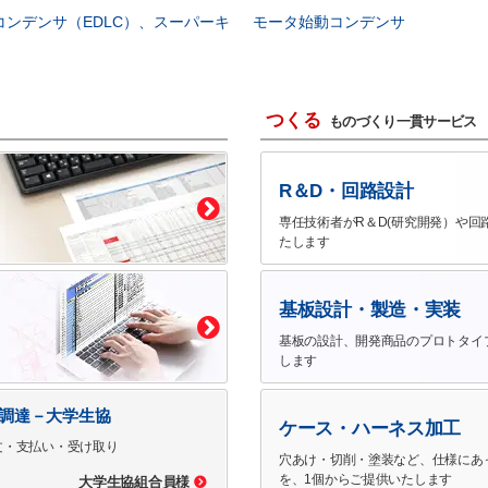
コンデンサ（EDLC）、スーパーキ
モータ始動コンデンサ
つくる
ものづくり一貫サービス
R＆D・回路設計
専任技術者がR＆D(研究開発）や回
たします
基板設計・製造・実装
基板の設計、開発商品のプロトタイ
します
で調達－大学生協
ケース・ハーネス加工
文・支払い・受け取り
穴あけ・切削・塗装など、仕様にあ
を、1個からご提供いたします
大学生協組合員様