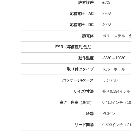
許容誤差
±5%
定格電圧 - AC
220V
定格電圧 - DC
400V
誘電体
ポリエステル、
ESR（等価直列抵抗）
-
動作温度
-55°C～105°C
取り付けタイプ
スルーホール
パッケージ/ケース
ラジアル
サイズ/寸法
長さ0.394インチ 
高さ - 座高（最大）
0.413インチ（10
終端
PCピン
リード間隔
0.300インチ（7