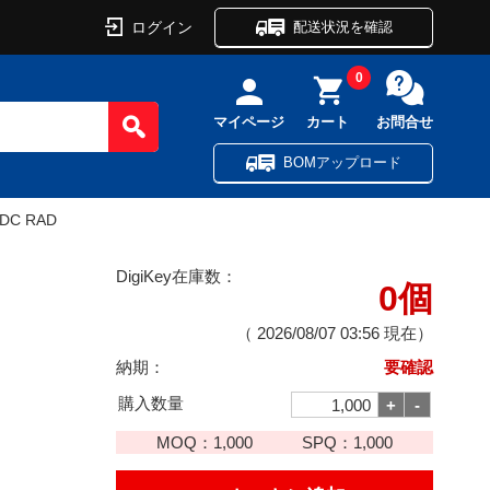
ログイン
配送状況を確認
0
マイページ
カート
お問合せ
BOMアップロード
VDC RAD
DigiKey在庫数：
0個
（
2026/08/07 03:56
現在）
納期：
要確認
購入数量
MOQ：
1,000
SPQ：
1,000