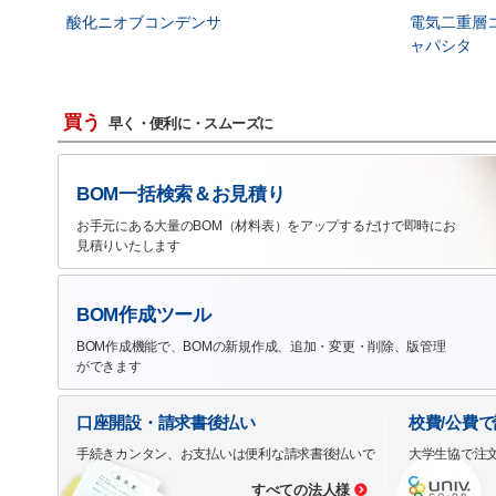
酸化ニオブコンデンサ
電気二重層
ャパシタ
買う
早く・便利に・スムーズに
BOM一括検索＆お見積り
お手元にある大量のBOM（材料表）をアップするだけで即時にお
見積りいたします
BOM作成ツール
BOM作成機能で、BOMの新規作成、追加・変更・削除、版管理
ができます
口座開設・請求書後払い
校費/公費
手続きカンタン、お支払いは便利な請求書後払いで
大学生協で注
すべての法人様