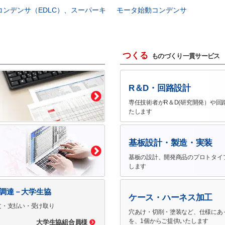
コンデンサ（EDLC）、スーパーキ
モータ始動コンデンサ
つくる
ものづくり一貫サービス
R＆D・回路設計
専任技術者がR＆D(研究開発）や回
たします
基板設計・製造・実装
基板の設計、開発商品のプロトタイ
します
で調達－大学生協
ケース・ハーネス加工
文・支払い・受け取り
穴あけ・切削・塗装など、仕様にあ
を、1個からご提供いたします
大学生協組合員様