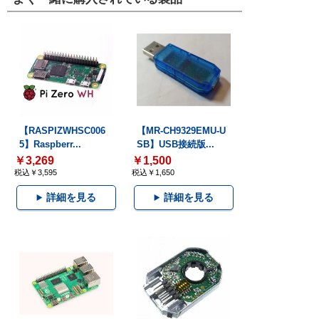
【RASPIZWHSC006
【MR-CH9329EMU-U
5】Raspberr...
SB】USB接続版...
￥3,269
￥1,500
税込￥3,595
税込￥1,650
詳細を見る
詳細を見る