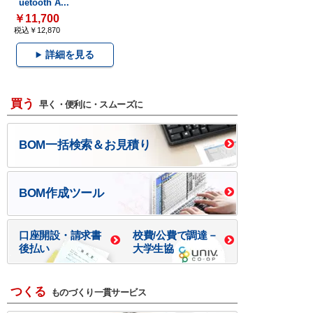
uetooth A...
￥11,700
税込￥12,870
詳細を見る
買う
早く・便利に・スムーズに
BOM一括検索＆お見積り
BOM作成ツール
口座開設・請求書
校費/公費で調達－
後払い
大学生協
つくる
ものづくり一貫サービス