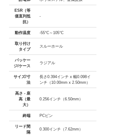
ESR（等
価直列抵
-
抗）
動作温度
-55°C～105°C
取り付け
スルーホール
タイプ
パッケー
ラジアル
ジ/ケース
サイズ/寸
長さ0.394インチ x 幅0.098イ
法
ンチ（10.00mm x 2.50mm）
高さ - 座
高（最
0.256インチ（6.50mm）
大）
終端
PCピン
リード間
0.300インチ（7.62mm）
隔