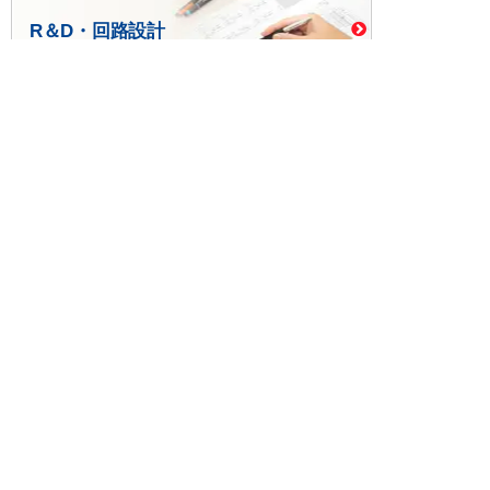
R＆D・回路設計
基板設計・製造・実装
ケース・ハーネス加工
※掲載されている価格には消費税、各種手数料が含まれ
ておりません。別途消費税およびお支払方法に応じた
手数料が必要になります。
※このホームページに掲載されている、記事・写真の一
部または全部をそのまま、または改変して利用・転
載・転用することを禁じます。
※商品によって販売価格が店頭価格と異なる場合がござ
います。
※弊社ではお客様が商品を選びやすくするためにデータ
シートの提供や技術情報、商品画像の表示を行ってい