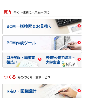
買う
早く・便利に・スムーズに
BOM一括検索＆お見積り
BOM作成ツール
口座開設・請求書
校費/公費で調達－
後払い
大学生協
つくる
ものづくり一貫サービス
R＆D・回路設計
基板設計・製造・実装