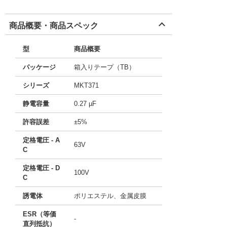
商品概要・商品スペック
型
商品概要
パッケージ
箱入りテープ（TB）
シリーズ
MKT371
静電容量
0.27 µF
許容誤差
±5%
定格電圧 - A
63V
C
定格電圧 - D
100V
C
誘電体
ポリエステル、金属皮膜
ESR（等価
-
直列抵抗）