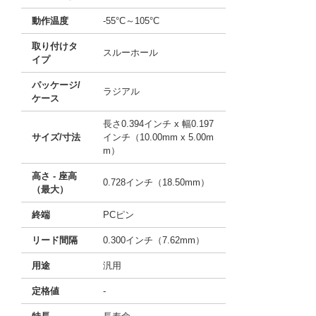
動作温度
-55°C～105°C
取り付けタ
スルーホール
イプ
パッケージ/
ラジアル
ケース
長さ0.394インチ x 幅0.197
サイズ/寸法
インチ（10.00mm x 5.00m
m）
高さ - 座高
0.728インチ（18.50mm）
（最大）
終端
PCピン
リード間隔
0.300インチ（7.62mm）
用途
汎用
定格値
-