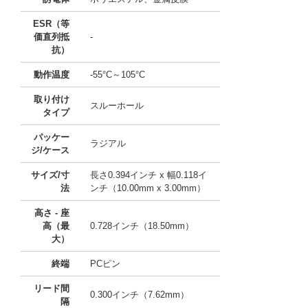
ESR（等
価直列抵
-
抗）
動作温度
-55°C～105°C
取り付け
スルーホール
タイプ
パッケー
ラジアル
ジ/ケース
サイズ/寸
長さ0.394インチ x 幅0.118イ
法
ンチ（10.00mm x 3.00mm）
高さ - 座
高（最
0.728インチ（18.50mm）
大）
終端
PCピン
リード間
0.300インチ（7.62mm）
隔