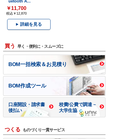
uetooth A...
￥11,700
税込￥12,870
詳細を見る
買う
早く・便利に・スムーズに
BOM一括検索＆お見積り
BOM作成ツール
口座開設・請求書
校費/公費で調達－
後払い
大学生協
つくる
ものづくり一貫サービス