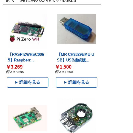
【RASPIZWHSC006
【MR-CH9329EMU-U
5】Raspberr...
SB】USB接続版...
￥3,269
￥1,500
税込￥3,595
税込￥1,650
詳細を見る
詳細を見る