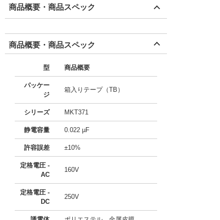
商品概要・商品スペック
商品概要・商品スペック
型
商品概要
パッケー
箱入りテープ（TB）
ジ
シリーズ
MKT371
静電容量
0.022 µF
許容誤差
±10%
定格電圧 -
160V
AC
定格電圧 -
250V
DC
誘電体
ポリエステル、金属皮膜