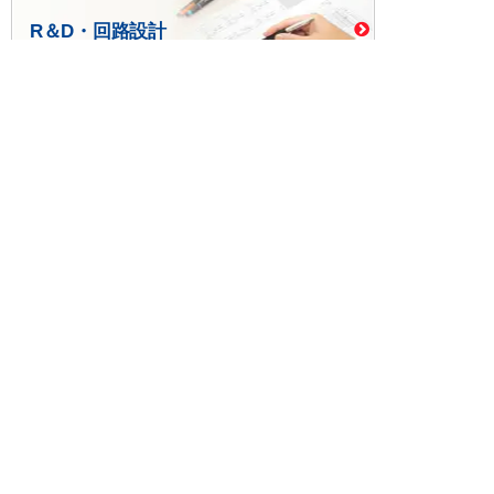
R＆D・回路設計
基板設計・製造・実装
ケース・ハーネス加工
※掲載されている価格には消費税、各種手数料が含まれ
ておりません。別途消費税およびお支払方法に応じた
手数料が必要になります。
※このホームページに掲載されている、記事・写真の一
部または全部をそのまま、または改変して利用・転
載・転用することを禁じます。
※商品によって販売価格が店頭価格と異なる場合がござ
います。
※弊社ではお客様が商品を選びやすくするためにデータ
シートの提供や技術情報、商品画像の表示を行ってい