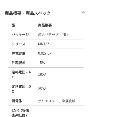
商品概要・商品スペック
型
商品概要
パッケージ
箱入りテープ（TB）
シリーズ
MKT371
静電容量
0.027 µF
許容誤差
±5%
定格電圧 - A
160V
C
定格電圧 - D
250V
C
誘電体
ポリエステル、金属皮膜
ESR（等価
-
直列抵抗）