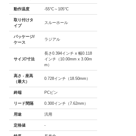
動作温度
-55°C～105°C
取り付けタ
スルーホール
イプ
パッケージ/
ラジアル
ケース
長さ0.394インチ x 幅0.118
サイズ/寸法
インチ（10.00mm x 3.00m
m）
高さ - 座高
0.728インチ（18.50mm）
（最大）
終端
PCピン
リード間隔
0.300インチ（7.62mm）
用途
汎用
定格値
-