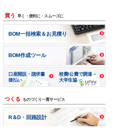
買う
早く・便利に・スムーズに
BOM一括検索＆お見積り
BOM作成ツール
口座開設・請求書
校費/公費で調達－
後払い
大学生協
つくる
ものづくり一貫サービス
R＆D・回路設計
基板設計・製造・実装