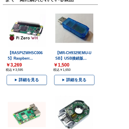
【RASPIZWHSC006
【MR-CH9329EMU-U
5】Raspberr...
SB】USB接続版...
￥3,269
￥1,500
税込￥3,595
税込￥1,650
詳細を見る
詳細を見る