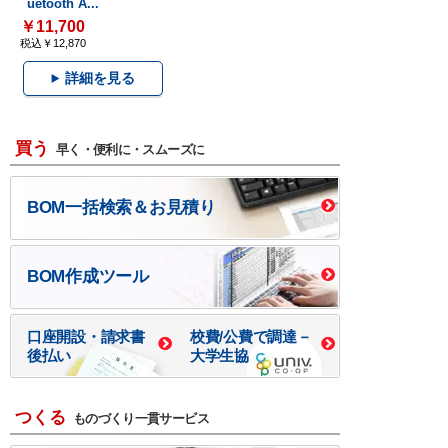
uetooth A...
￥11,700
税込￥12,870
詳細を見る
買う
早く・便利に・スムーズに
BOM一括検索＆お見積り
BOM作成ツール
口座開設・請求書
校費/公費で調達－
後払い
大学生協
つくる
ものづくり一貫サービス