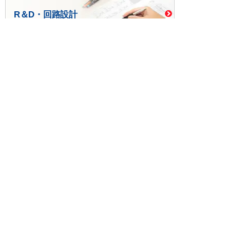
R＆D・回路設計
基板設計・製造・実装
ケース・ハーネス加工
※掲載されている価格には消費税、各種手数料が含まれ
ておりません。別途消費税およびお支払方法に応じた
手数料が必要になります。
※このホームページに掲載されている、記事・写真の一
部または全部をそのまま、または改変して利用・転
載・転用することを禁じます。
※商品によって販売価格が店頭価格と異なる場合がござ
います。
※弊社ではお客様が商品を選びやすくするためにデータ
シートの提供や技術情報、商品画像の表示を行ってい