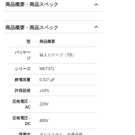
商品概要・商品スペック
商品概要・商品スペック
型
商品概要
パッケー
箱入りテープ（TB）
ジ
シリーズ
MKT371
静電容量
0.027 µF
許容誤差
±10%
定格電圧 -
220V
AC
定格電圧 -
400V
DC
誘電体
ポリエステル、金属皮膜