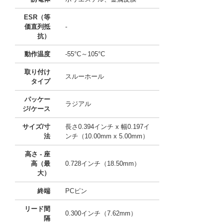
ESR（等
価直列抵
-
抗）
動作温度
-55°C～105°C
取り付け
スルーホール
タイプ
パッケー
ラジアル
ジ/ケース
サイズ/寸
長さ0.394インチ x 幅0.197イ
法
ンチ（10.00mm x 5.00mm）
高さ - 座
高（最
0.728インチ（18.50mm）
大）
終端
PCピン
リード間
0.300インチ（7.62mm）
隔