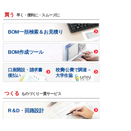
買う
早く・便利に・スムーズに
BOM一括検索＆お見積り
BOM作成ツール
口座開設・請求書
校費/公費で調達－
後払い
大学生協
つくる
ものづくり一貫サービス
R＆D・回路設計
基板設計・製造・実装