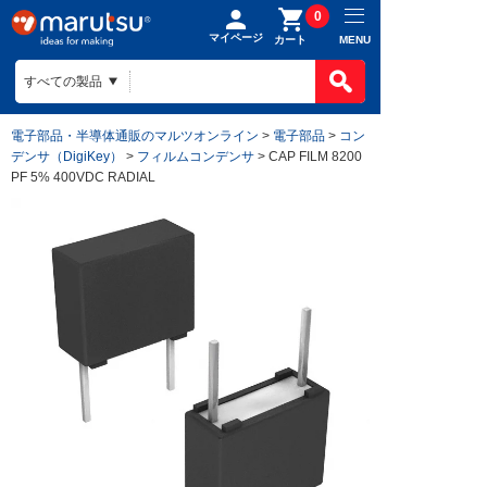
0
マイページ
MENU
カート
電子部品・半導体通販のマルツオンライン
>
電子部品
>
コン
デンサ（DigiKey）
>
フィルムコンデンサ
> CAP FILM 8200
PF 5% 400VDC RADIAL