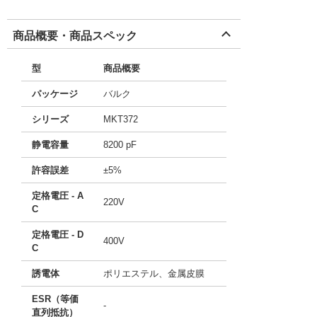
商品概要・商品スペック
型
商品概要
パッケージ
バルク
シリーズ
MKT372
静電容量
8200 pF
許容誤差
±5%
定格電圧 - A
220V
C
定格電圧 - D
400V
C
誘電体
ポリエステル、金属皮膜
ESR（等価
-
直列抵抗）