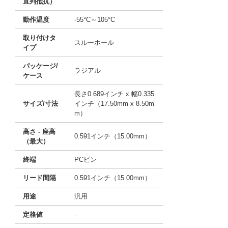
直列抵抗）
動作温度
-55°C～105°C
取り付けタ
スルーホール
イプ
パッケージ/
ラジアル
ケース
長さ0.689インチ x 幅0.335
サイズ/寸法
インチ（17.50mm x 8.50m
m）
高さ - 座高
0.591インチ（15.00mm）
（最大）
終端
PCピン
リード間隔
0.591インチ（15.00mm）
用途
汎用
定格値
-