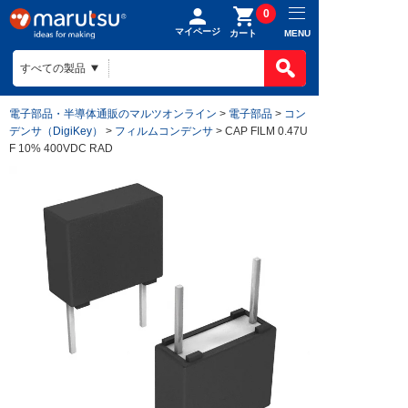
0
マイページ
MENU
カート
電子部品・半導体通販のマルツオンライン
>
電子部品
>
コン
デンサ（DigiKey）
>
フィルムコンデンサ
> CAP FILM 0.47U
F 10% 400VDC RAD