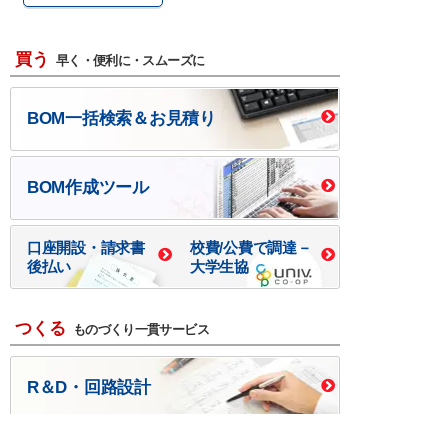
買う
早く・便利に・スムーズに
BOM一括検索＆お見積り
BOM作成ツール
口座開設・請求書
校費/公費で調達－
後払い
大学生協
つくる
ものづくり一貫サービス
R＆D・回路設計