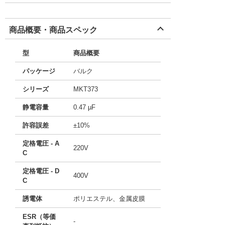
商品概要・商品スペック
型
商品概要
パッケージ
バルク
シリーズ
MKT373
静電容量
0.47 µF
許容誤差
±10%
定格電圧 - A
220V
C
定格電圧 - D
400V
C
誘電体
ポリエステル、金属皮膜
ESR（等価
-