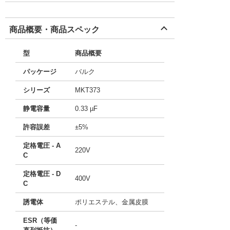
商品概要・商品スペック
型
商品概要
パッケージ
バルク
シリーズ
MKT373
静電容量
0.33 µF
許容誤差
±5%
定格電圧 - A
220V
C
定格電圧 - D
400V
C
誘電体
ポリエステル、金属皮膜
ESR（等価
-