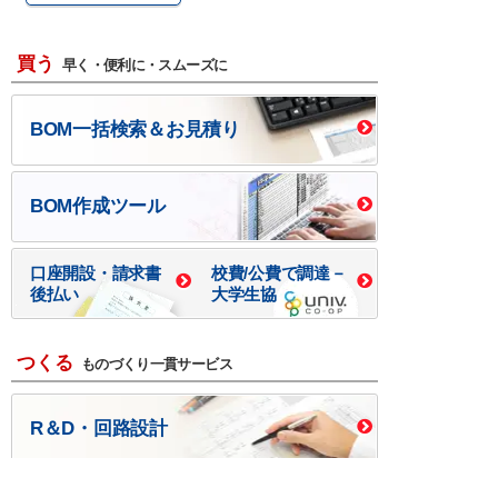
買う
早く・便利に・スムーズに
BOM一括検索＆お見積り
BOM作成ツール
口座開設・請求書
校費/公費で調達－
後払い
大学生協
つくる
ものづくり一貫サービス
R＆D・回路設計