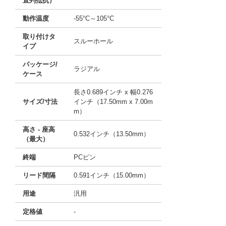
直列抵抗）
動作温度
-55°C～105°C
取り付けタ
スルーホール
イプ
パッケージ/
ラジアル
ケース
長さ0.689インチ x 幅0.276
サイズ/寸法
インチ（17.50mm x 7.00m
m）
高さ - 座高
0.532インチ（13.50mm）
（最大）
終端
PCピン
リード間隔
0.591インチ（15.00mm）
用途
汎用
定格値
-