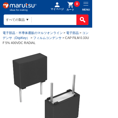
0
マイページ
MENU
カート
電子部品・半導体通販のマルツオンライン
>
電子部品
>
コン
デンサ（DigiKey）
>
フィルムコンデンサ
> CAP FILM 0.33U
F 5% 400VDC RADIAL