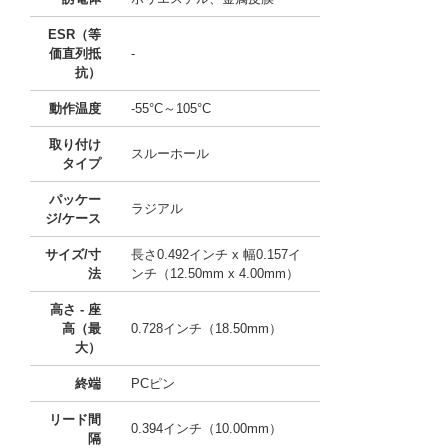
ESR（等
価直列抵
-
抗）
動作温度
-55°C～105°C
取り付け
スルーホール
タイプ
パッケー
ラジアル
ジ/ケース
サイズ/寸
長さ0.492インチ x 幅0.157イ
法
ンチ（12.50mm x 4.00mm）
高さ - 座
高（最
0.728インチ（18.50mm）
大）
終端
PCピン
リード間
0.394インチ（10.00mm）
隔