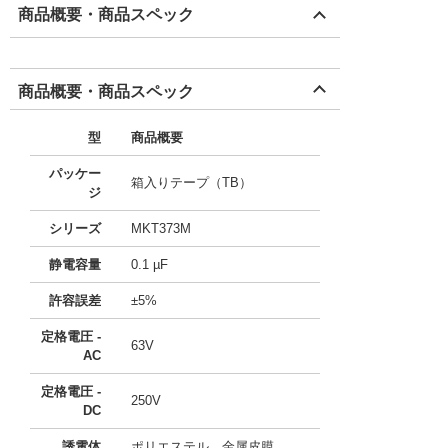
商品概要・商品スペック
商品概要・商品スペック
型
商品概要
パッケー
箱入りテープ（TB）
ジ
シリーズ
MKT373M
静電容量
0.1 µF
許容誤差
±5%
定格電圧 -
63V
AC
定格電圧 -
250V
DC
誘電体
ポリエステル、金属皮膜