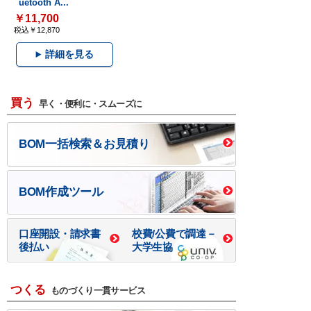
uetooth A...
￥11,700
税込￥12,870
詳細を見る
買う
早く・便利に・スムーズに
BOM一括検索＆お見積り
BOM作成ツール
口座開設・請求書
校費/公費で調達－
後払い
大学生協
つくる
ものづくり一貫サービス