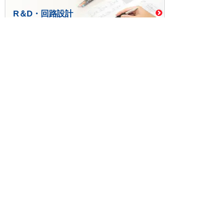
R＆D・回路設計
基板設計・製造・実装
ケース・ハーネス加工
※掲載されている価格には消費税、各種手数料が含まれ
ておりません。別途消費税およびお支払方法に応じた
手数料が必要になります。
※このホームページに掲載されている、記事・写真の一
部または全部をそのまま、または改変して利用・転
載・転用することを禁じます。
※商品によって販売価格が店頭価格と異なる場合がござ
います。
※弊社ではお客様が商品を選びやすくするためにデータ
シートの提供や技術情報、商品画像の表示を行ってい