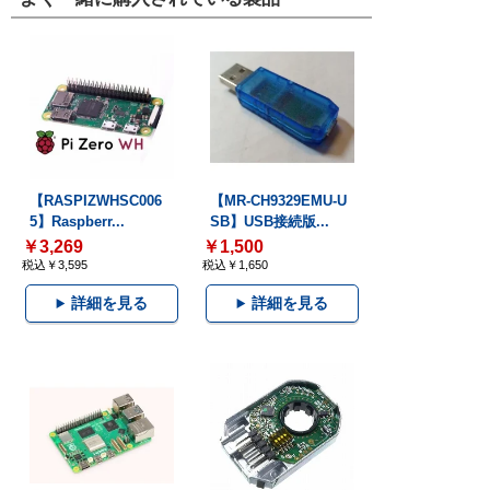
【RASPIZWHSC006
【MR-CH9329EMU-U
5】Raspberr...
SB】USB接続版...
￥3,269
￥1,500
税込￥3,595
税込￥1,650
詳細を見る
詳細を見る