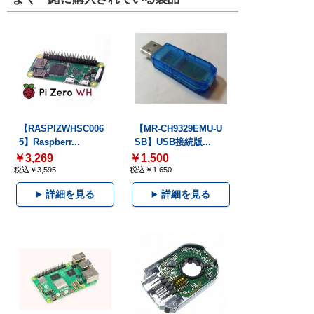
【RASPIZWHSC006
【MR-CH9329EMU-U
5】Raspberr...
SB】USB接続版...
￥3,269
￥1,500
税込￥3,595
税込￥1,650
詳細を見る
詳細を見る