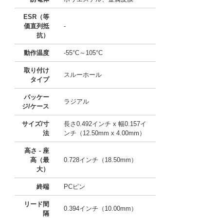
ESR（等
価直列抵
-
抗）
動作温度
-55°C～105°C
取り付け
スルーホール
タイプ
パッケー
ラジアル
ジ/ケース
サイズ/寸
長さ0.492インチ x 幅0.157イ
法
ンチ（12.50mm x 4.00mm）
高さ - 座
高（最
0.728インチ（18.50mm）
大）
終端
PCピン
リード間
0.394インチ（10.00mm）
隔