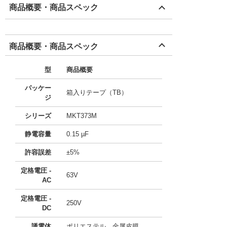
商品概要・商品スペック
商品概要・商品スペック
型
商品概要
パッケー
箱入りテープ（TB）
ジ
シリーズ
MKT373M
静電容量
0.15 µF
許容誤差
±5%
定格電圧 -
63V
AC
定格電圧 -
250V
DC
誘電体
ポリエステル、金属皮膜