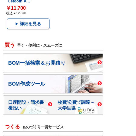
uetooth A...
￥11,700
税込￥12,870
詳細を見る
買う
早く・便利に・スムーズに
BOM一括検索＆お見積り
BOM作成ツール
口座開設・請求書
校費/公費で調達－
後払い
大学生協
つくる
ものづくり一貫サービス