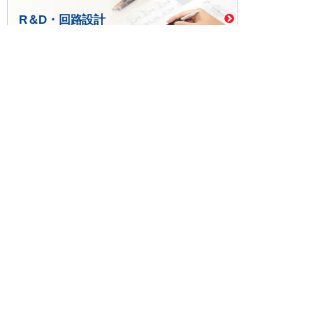
R＆D・回路設計
基板設計・製造・実装
ケース・ハーネス加工
※掲載されている価格には消費税、各種手数料が含まれ
ておりません。別途消費税およびお支払方法に応じた
手数料が必要になります。
※このホームページに掲載されている、記事・写真の一
部または全部をそのまま、または改変して利用・転
載・転用することを禁じます。
※商品によって販売価格が店頭価格と異なる場合がござ
います。
※弊社ではお客様が商品を選びやすくするためにデータ
シートの提供や技術情報、商品画像の表示を行ってい