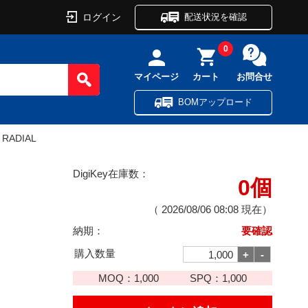
ログイン
配送状況を確認
0
マイページ
カート
お問合せ
BOMアップロード
 RADIAL
DigiKey在庫数：
0個
（
2026/08/06 08:08
現在）
納期：
要確認
購入数量
MOQ：
1,000
SPQ：
1,000