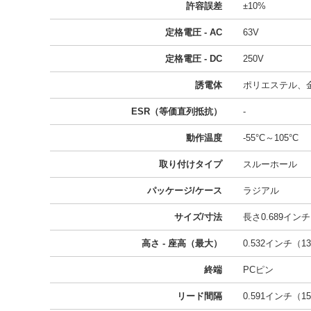
許容誤差
±10%
定格電圧 - AC
63V
定格電圧 - DC
250V
誘電体
ポリエステル、
ESR（等価直列抵抗）
-
動作温度
-55°C～105°C
取り付けタイプ
スルーホール
パッケージ/ケース
ラジアル
サイズ/寸法
長さ0.689インチ 
高さ - 座高（最大）
0.532インチ（13
終端
PCピン
リード間隔
0.591インチ（15