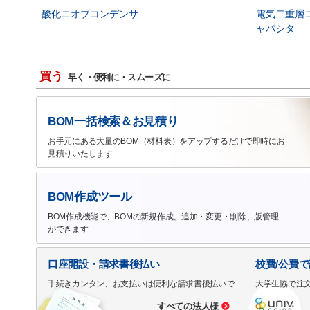
酸化ニオブコンデンサ
電気二重層
ャパシタ
買う
早く・便利に・スムーズに
BOM一括検索＆お見積り
お手元にある大量のBOM（材料表）をアップするだけで即時にお
見積りいたします
BOM作成ツール
BOM作成機能で、BOMの新規作成、追加・変更・削除、版管理
ができます
口座開設・請求書後払い
校費/公費
手続きカンタン、お支払いは便利な請求書後払いで
大学生協で注
すべての法人様