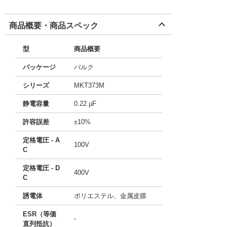
商品概要・商品スペック
型
商品概要
パッケージ
バルク
シリーズ
MKT373M
静電容量
0.22 µF
許容誤差
±10%
定格電圧 - A
100V
C
定格電圧 - D
400V
C
誘電体
ポリエステル、金属皮膜
ESR（等価
-
直列抵抗）