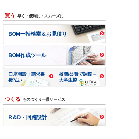
買う
早く・便利に・スムーズに
BOM一括検索＆お見積り
BOM作成ツール
口座開設・請求書
校費/公費で調達－
後払い
大学生協
つくる
ものづくり一貫サービス
R＆D・回路設計
基板設計・製造・実装