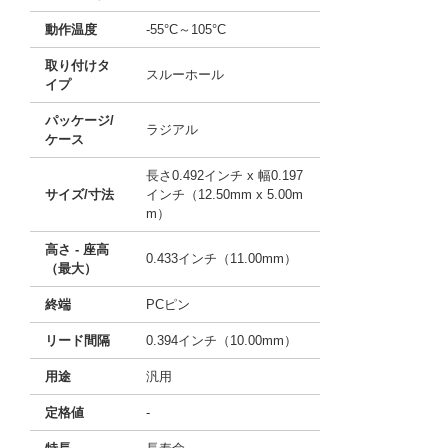
動作温度
-55°C～105°C
取り付けタ
スルーホール
イプ
パッケージ/
ラジアル
ケース
長さ0.492インチ x 幅0.197
サイズ/寸法
インチ（12.50mm x 5.00m
m）
高さ - 座高
0.433インチ（11.00mm）
（最大）
終端
PCピン
リード間隔
0.394インチ（10.00mm）
用途
汎用
定格値
-