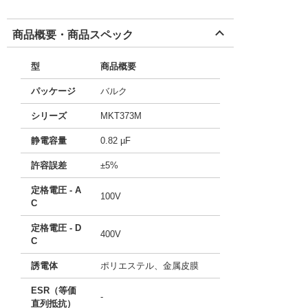
商品概要・商品スペック
型
商品概要
パッケージ
バルク
シリーズ
MKT373M
静電容量
0.82 µF
許容誤差
±5%
定格電圧 - A
100V
C
定格電圧 - D
400V
C
誘電体
ポリエステル、金属皮膜
ESR（等価
-
直列抵抗）