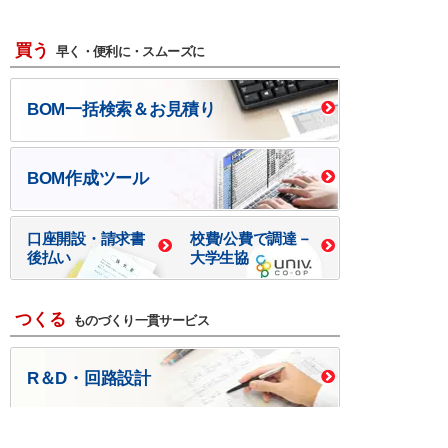
買う
早く・便利に・スムーズに
BOM一括検索＆お見積り
BOM作成ツール
口座開設・請求書
校費/公費で調達－
後払い
大学生協
つくる
ものづくり一貫サービス
R＆D・回路設計
基板設計・製造・実装