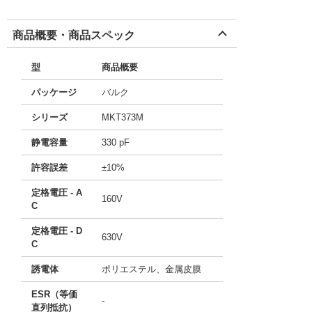
商品概要・商品スペック
型
商品概要
パッケージ
バルク
シリーズ
MKT373M
静電容量
330 pF
許容誤差
±10%
定格電圧 - A
160V
C
定格電圧 - D
630V
C
誘電体
ポリエステル、金属皮膜
ESR（等価
-
直列抵抗）