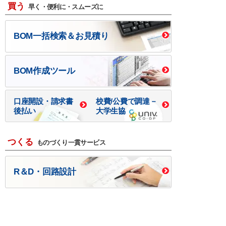
買う
早く・便利に・スムーズに
BOM一括検索＆お見積り
BOM作成ツール
口座開設・請求書
校費/公費で調達－
後払い
大学生協
つくる
ものづくり一貫サービス
R＆D・回路設計
基板設計・製造・実装