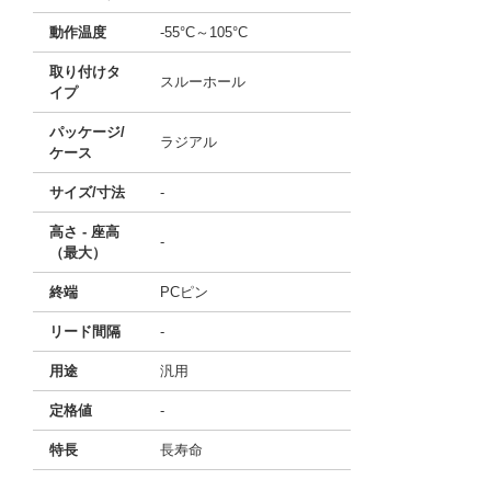
動作温度
-55°C～105°C
取り付けタ
スルーホール
イプ
パッケージ/
ラジアル
ケース
サイズ/寸法
-
高さ - 座高
-
（最大）
終端
PCピン
リード間隔
-
用途
汎用
定格値
-
特長
長寿命