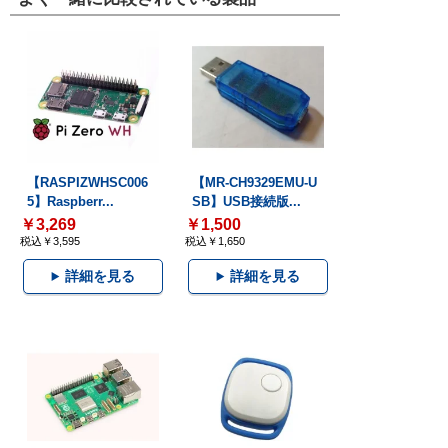
【RASPIZWHSC006
【MR-CH9329EMU-U
5】Raspberr...
SB】USB接続版...
￥3,269
￥1,500
税込￥3,595
税込￥1,650
詳細を見る
詳細を見る