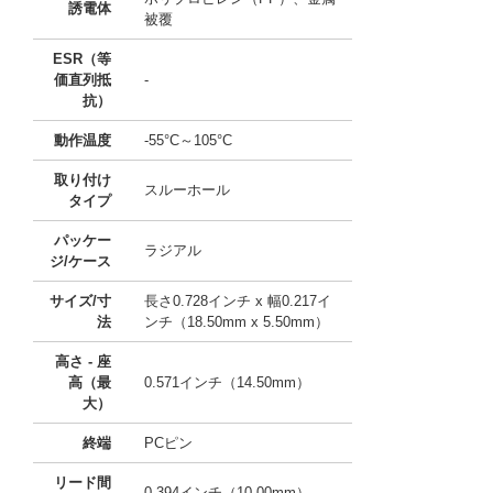
誘電体
被覆
ESR（等
価直列抵
-
抗）
動作温度
-55°C～105°C
取り付け
スルーホール
タイプ
パッケー
ラジアル
ジ/ケース
サイズ/寸
長さ0.728インチ x 幅0.217イ
法
ンチ（18.50mm x 5.50mm）
高さ - 座
高（最
0.571インチ（14.50mm）
大）
終端
PCピン
リード間
0.394インチ（10.00mm）