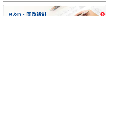
R＆D・回路設計
基板設計・製造・実装
ケース・ハーネス加工
※掲載されている価格には消費税、各種手数料が含まれ
ておりません。別途消費税およびお支払方法に応じた
手数料が必要になります。
※このホームページに掲載されている、記事・写真の一
部または全部をそのまま、または改変して利用・転
載・転用することを禁じます。
※商品によって販売価格が店頭価格と異なる場合がござ
います。
※弊社ではお客様が商品を選びやすくするためにデータ