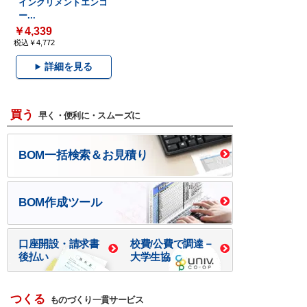
インクリメントエンコ
ー...
￥4,339
税込￥4,772
詳細を見る
買う
早く・便利に・スムーズに
BOM一括検索＆お見積り
BOM作成ツール
口座開設・請求書
校費/公費で調達－
後払い
大学生協
つくる
ものづくり一貫サービス