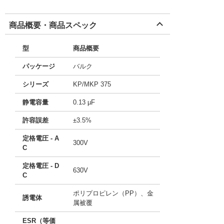
商品概要・商品スペック
型
商品概要
パッケージ
バルク
シリーズ
KP/MKP 375
静電容量
0.13 µF
許容誤差
±3.5%
定格電圧 - A
300V
C
定格電圧 - D
630V
C
ポリプロピレン（PP）、金
誘電体
属被覆
ESR（等価