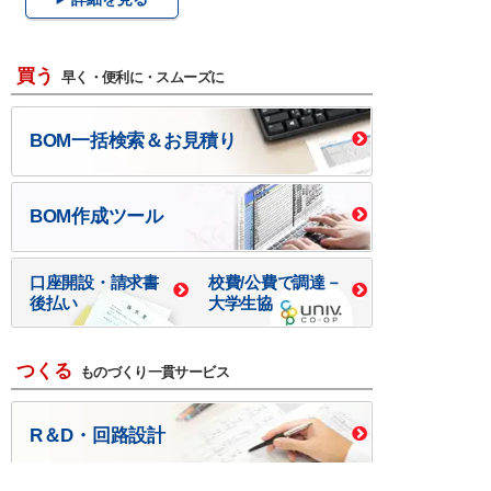
買う
早く・便利に・スムーズに
BOM一括検索＆お見積り
BOM作成ツール
口座開設・請求書
校費/公費で調達－
後払い
大学生協
つくる
ものづくり一貫サービス
R＆D・回路設計