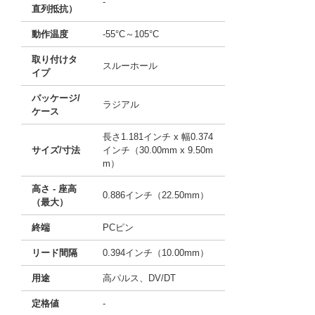
-
直列抵抗）
動作温度
-55°C～105°C
取り付けタ
スルーホール
イプ
パッケージ/
ラジアル
ケース
長さ1.181インチ x 幅0.374
サイズ/寸法
インチ（30.00mm x 9.50m
m）
高さ - 座高
0.886インチ（22.50mm）
（最大）
終端
PCピン
リード間隔
0.394インチ（10.00mm）
用途
高パルス、DV/DT
定格値
-