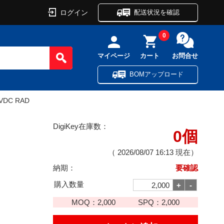
ログイン
配送状況を確認
0
マイページ
カート
お問合せ
BOMアップロード
0VDC RAD
DigiKey在庫数：
0個
（
2026/08/07 16:13
現在）
納期：
要確認
購入数量
MOQ：
2,000
SPQ：
2,000