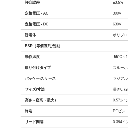
許容誤差
±3.5%
定格電圧 - AC
300V
定格電圧 - DC
630V
誘電体
ポリプロ
ESR（等価直列抵抗）
-
動作温度
-55°C～1
取り付けタイプ
スルーホ
パッケージ/ケース
ラジアル
サイズ/寸法
長さ0.72
高さ - 座高（最大）
0.571
終端
PCピン
リード間隔
0.394