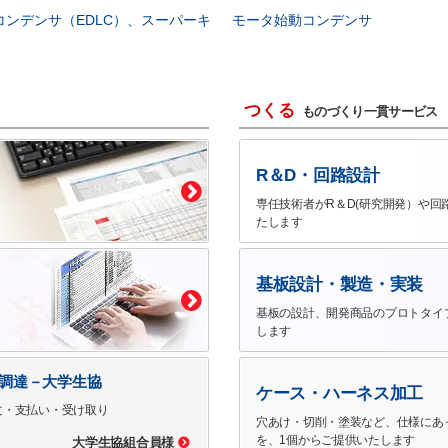
コンデンサ（EDLC）、スーパーキ
モータ始動コンデンサ
つくる
ものづくり一貫サービス
R＆D・回路設計
専任技術者がR＆D(研究開発）や回
たします
基板設計・製造・実装
基板の設計、開発商品のプロトタイ
します
で調達－大学生協
ケース・ハーネス加工
文・支払い・受け取り
穴あけ・切削・塗装など、仕様にあ
を、1個からご提供いたします
大学生協組合員様