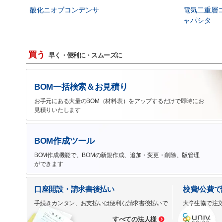
酸化ニオブコンデンサ
電気二重層
ャパシタ
買う
早く・便利に・スムーズに
BOM一括検索＆お見積り
お手元にある大量のBOM（材料表）をアップするだけで即時にお
見積りいたします
BOM作成ツール
BOM作成機能で、BOMの新規作成、追加・変更・削除、版管理
ができます
口座開設・請求書後払い
校費/公費
手続きカンタン、お支払いは便利な請求書後払いで
大学生協で注
すべての法人様