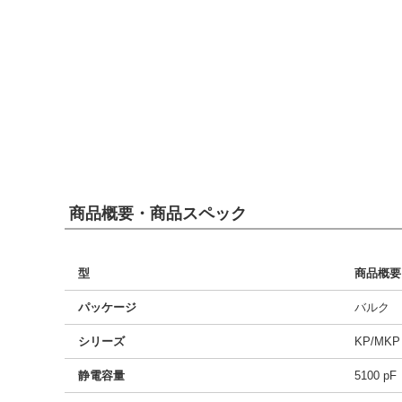
商品概要・商品スペック
型
商品概要
パッケージ
バルク
シリーズ
KP/MKP
静電容量
5100 pF