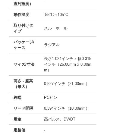
-
直列抵抗）
動作温度
-55°C～105°C
取り付けタ
スルーホール
イプ
パッケージ/
ラジアル
ケース
長さ1.024インチ x 幅0.315
サイズ/寸法
インチ（26.00mm x 8.00m
m）
高さ - 座高
0.827インチ（21.00mm）
（最大）
終端
PCピン
リード間隔
0.394インチ（10.00mm）
用途
高パルス、DV/DT
定格値
-