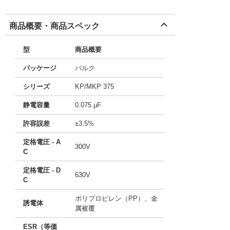
商品概要・商品スペック
型
商品概要
パッケージ
バルク
シリーズ
KP/MKP 375
静電容量
0.075 µF
許容誤差
±3.5%
定格電圧 - A
300V
C
定格電圧 - D
630V
C
ポリプロピレン（PP）、金
誘電体
属被覆
ESR（等価