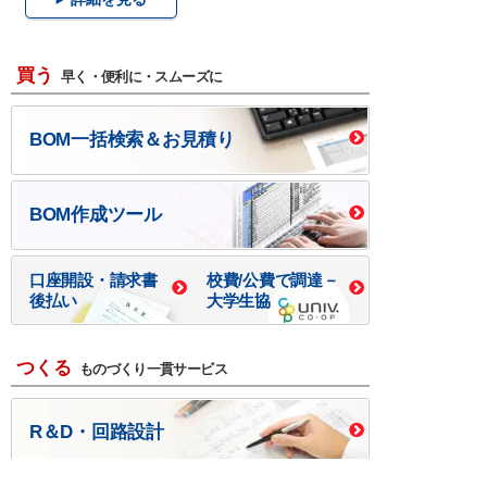
買う
早く・便利に・スムーズに
BOM一括検索＆お見積り
BOM作成ツール
口座開設・請求書
校費/公費で調達－
後払い
大学生協
つくる
ものづくり一貫サービス
R＆D・回路設計