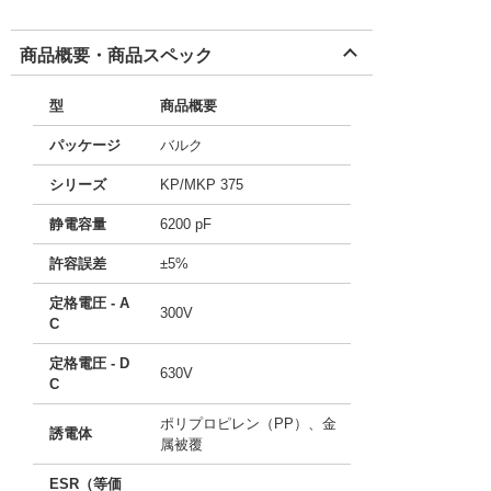
商品概要・商品スペック
型
商品概要
パッケージ
バルク
シリーズ
KP/MKP 375
静電容量
6200 pF
許容誤差
±5%
定格電圧 - A
300V
C
定格電圧 - D
630V
C
ポリプロピレン（PP）、金
誘電体
属被覆
ESR（等価