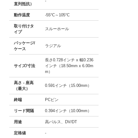
-
直列抵抗）
動作温度
-55°C～105°C
取り付けタ
スルーホール
イプ
パッケージ/
ラジアル
ケース
長さ0.728インチ x 幅0.236
サイズ/寸法
インチ（18.50mm x 6.00m
m）
高さ - 座高
0.591インチ（15.00mm）
（最大）
終端
PCピン
リード間隔
0.394インチ（10.00mm）
用途
高パルス、DV/DT
定格値
-