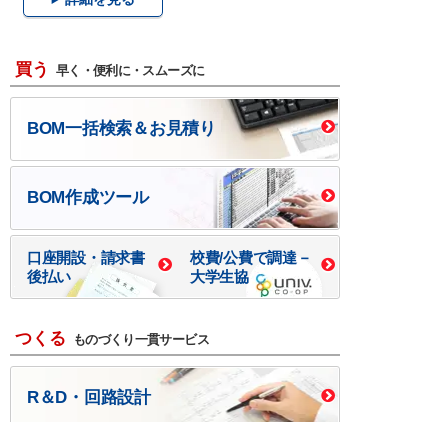
買う
早く・便利に・スムーズに
BOM一括検索＆お見積り
BOM作成ツール
口座開設・請求書
校費/公費で調達－
後払い
大学生協
つくる
ものづくり一貫サービス
R＆D・回路設計