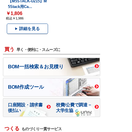
【M5STACK-U215】M
5Stack用Ca...
￥1,806
税込￥1,986
詳細を見る
買う
早く・便利に・スムーズに
BOM一括検索＆お見積り
BOM作成ツール
口座開設・請求書
校費/公費で調達－
後払い
大学生協
つくる
ものづくり一貫サービス