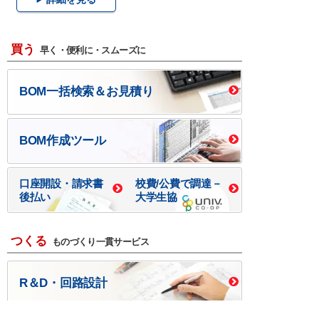
買う
早く・便利に・スムーズに
BOM一括検索＆お見積り
BOM作成ツール
口座開設・請求書
校費/公費で調達－
後払い
大学生協
つくる
ものづくり一貫サービス
R＆D・回路設計