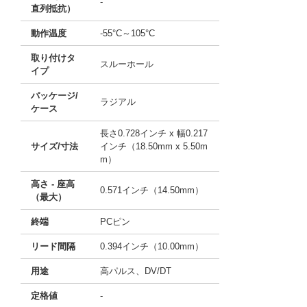
-
直列抵抗）
動作温度
-55°C～105°C
取り付けタ
スルーホール
イプ
パッケージ/
ラジアル
ケース
長さ0.728インチ x 幅0.217
サイズ/寸法
インチ（18.50mm x 5.50m
m）
高さ - 座高
0.571インチ（14.50mm）
（最大）
終端
PCピン
リード間隔
0.394インチ（10.00mm）
用途
高パルス、DV/DT
定格値
-