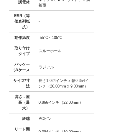
誘電体
被覆
ESR（等
価直列抵
-
抗）
動作温度
-55°C～105°C
取り付け
スルーホール
タイプ
パッケー
ラジアル
ジ/ケース
サイズ/寸
長さ1.024インチ x 幅0.354イ
法
ンチ（26.00mm x 9.00mm）
高さ - 座
高（最
0.866インチ（22.00mm）
大）
終端
PCピン
リード間
0.394インチ（10.00mm）