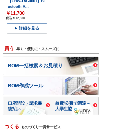
【CHW-TAG4001】Bl
uetooth A...
￥11,700
税込￥12,870
詳細を見る
買う
早く・便利に・スムーズに
BOM一括検索＆お見積り
BOM作成ツール
口座開設・請求書
校費/公費で調達－
後払い
大学生協
つくる
ものづくり一貫サービス