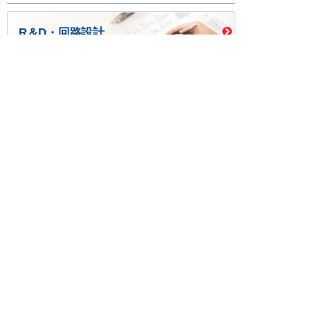
R＆D・回路設計
基板設計・製造・実装
ケース・ハーネス加工
※掲載されている価格には消費税、各種手数料が含まれ
ておりません。別途消費税およびお支払方法に応じた
手数料が必要になります。
※このホームページに掲載されている、記事・写真の一
部または全部をそのまま、または改変して利用・転
載・転用することを禁じます。
※商品によって販売価格が店頭価格と異なる場合がござ
います。
※弊社ではお客様が商品を選びやすくするためにデータ