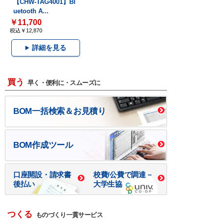
【CHW-TAG4001】Bl
uetooth A...
￥11,700
税込￥12,870
詳細を見る
買う
早く・便利に・スムーズに
BOM一括検索＆お見積り
BOM作成ツール
口座開設・請求書
校費/公費で調達－
後払い
大学生協
つくる
ものづくり一貫サービス