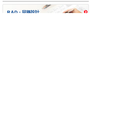
R＆D・回路設計
基板設計・製造・実装
ケース・ハーネス加工
※掲載されている価格には消費税、各種手数料が含まれ
ておりません。別途消費税およびお支払方法に応じた
手数料が必要になります。
※このホームページに掲載されている、記事・写真の一
部または全部をそのまま、または改変して利用・転
載・転用することを禁じます。
※商品によって販売価格が店頭価格と異なる場合がござ
います。
※弊社ではお客様が商品を選びやすくするためにデータ