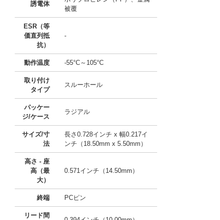
誘電体
被覆
ESR（等
価直列抵
-
抗）
動作温度
-55°C～105°C
取り付け
スルーホール
タイプ
パッケー
ラジアル
ジ/ケース
サイズ/寸
長さ0.728インチ x 幅0.217イ
法
ンチ（18.50mm x 5.50mm）
高さ - 座
高（最
0.571インチ（14.50mm）
大）
終端
PCピン
リード間
0.394インチ（10.00mm）