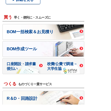
買う
早く・便利に・スムーズに
BOM一括検索＆お見積り
BOM作成ツール
口座開設・請求書
校費/公費で調達－
後払い
大学生協
つくる
ものづくり一貫サービス
R＆D・回路設計