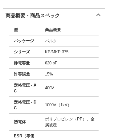
商品概要・商品スペック
型
商品概要
パッケージ
バルク
シリーズ
KP/MKP 375
静電容量
620 pF
許容誤差
±5%
定格電圧 - A
400V
C
定格電圧 - D
1000V（1kV）
C
ポリプロピレン（PP）、金
誘電体
属被覆
ESR（等価