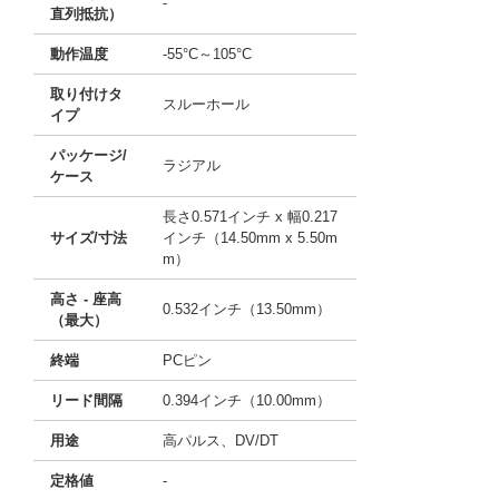
-
直列抵抗）
動作温度
-55°C～105°C
取り付けタ
スルーホール
イプ
パッケージ/
ラジアル
ケース
長さ0.571インチ x 幅0.217
サイズ/寸法
インチ（14.50mm x 5.50m
m）
高さ - 座高
0.532インチ（13.50mm）
（最大）
終端
PCピン
リード間隔
0.394インチ（10.00mm）
用途
高パルス、DV/DT
定格値
-