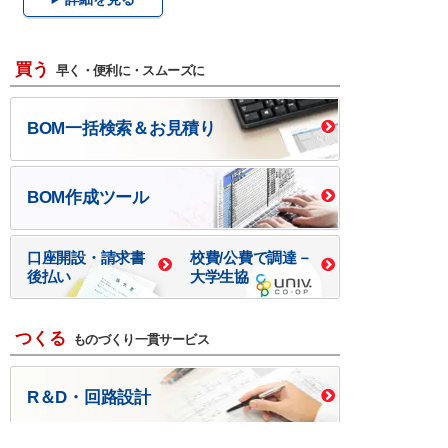
買う
早く・便利に・スムーズに
BOM一括検索＆お見積り
BOM作成ツール
口座開設・請求書
校費/公費で調達－
後払い
大学生協
つくる
ものづくり一貫サービス
R＆D・回路設計