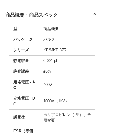
商品概要・商品スペック
型
商品概要
パッケージ
バルク
シリーズ
KP/MKP 375
静電容量
0.091 µF
許容誤差
±5%
定格電圧 - A
400V
C
定格電圧 - D
1000V（1kV）
C
ポリプロピレン（PP）、金
誘電体
属被覆
ESR（等価