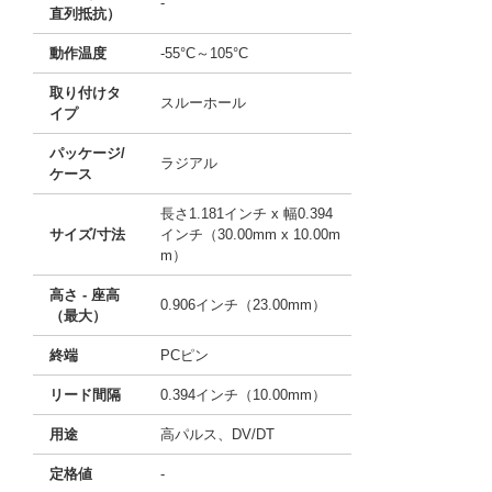
-
直列抵抗）
動作温度
-55°C～105°C
取り付けタ
スルーホール
イプ
パッケージ/
ラジアル
ケース
長さ1.181インチ x 幅0.394
サイズ/寸法
インチ（30.00mm x 10.00m
m）
高さ - 座高
0.906インチ（23.00mm）
（最大）
終端
PCピン
リード間隔
0.394インチ（10.00mm）
用途
高パルス、DV/DT
定格値
-