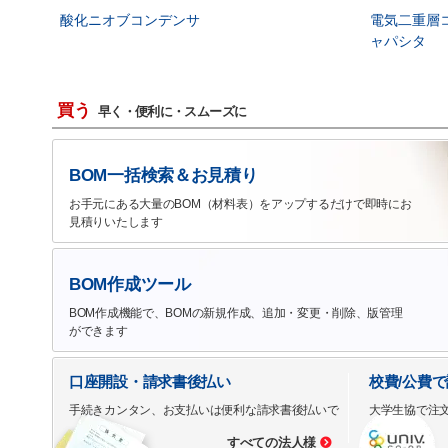
酸化ニオブコンデンサ
電気二重層
ャパシタ
買う
早く・便利に・スムーズに
BOM一括検索＆お見積り
お手元にある大量のBOM（材料表）をアップするだけで即時にお
見積りいたします
BOM作成ツール
BOM作成機能で、BOMの新規作成、追加・変更・削除、版管理
ができます
口座開設・請求書後払い
校費/公費
手続きカンタン、お支払いは便利な請求書後払いで
大学生協で注
すべての法人様