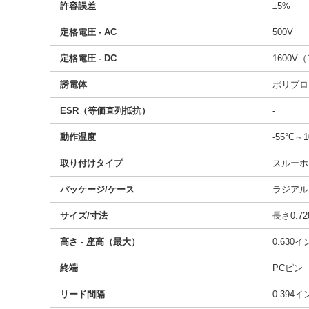
許容誤差
±5%
定格電圧 - AC
500V
定格電圧 - DC
1600V（
誘電体
ポリプロ
ESR（等価直列抵抗）
-
動作温度
-55°C～1
取り付けタイプ
スルーホ
パッケージ/ケース
ラジアル
サイズ/寸法
長さ0.72
高さ - 座高（最大）
0.630
終端
PCピン
リード間隔
0.394