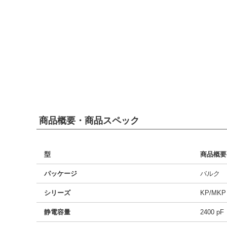
商品概要・商品スペック
型
商品概要
パッケージ
バルク
シリーズ
KP/MKP
静電容量
2400 pF