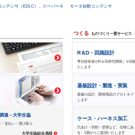
コンデンサ（EDLC）、スーパーキ
モータ始動コンデンサ
つくる
ものづくり一貫サービス
R＆D・回路設計
専任技術者がR＆D(研究開発）や回
たします
基板設計・製造・実装
基板の設計、開発商品のプロトタイ
します
で調達－大学生協
ケース・ハーネス加工
文・支払い・受け取り
穴あけ・切削・塗装など、仕様にあ
を、1個からご提供いたします
大学生協組合員様