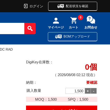
ログイン
配送状況を確認
0
マイページ
カート
お問合せ
BOMアップロード
VDC RAD
DigiKey在庫数：
0個
（
2026/08/08 02:12
現在）
納期：
要確認
購入数量
MOQ：
1,500
SPQ：
1,500