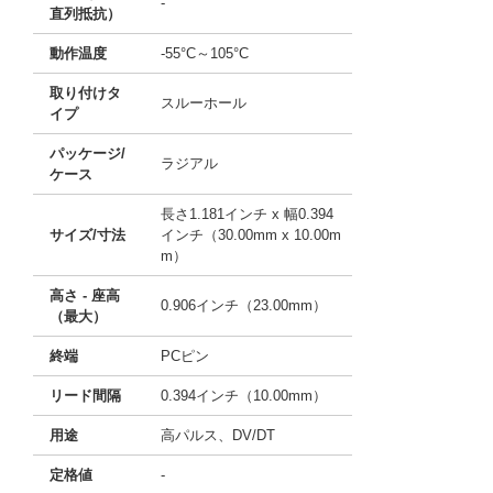
-
直列抵抗）
動作温度
-55°C～105°C
取り付けタ
スルーホール
イプ
パッケージ/
ラジアル
ケース
長さ1.181インチ x 幅0.394
サイズ/寸法
インチ（30.00mm x 10.00m
m）
高さ - 座高
0.906インチ（23.00mm）
（最大）
終端
PCピン
リード間隔
0.394インチ（10.00mm）
用途
高パルス、DV/DT
定格値
-