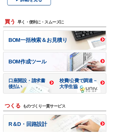
買う
早く・便利に・スムーズに
BOM一括検索＆お見積り
BOM作成ツール
口座開設・請求書
校費/公費で調達－
後払い
大学生協
つくる
ものづくり一貫サービス
R＆D・回路設計