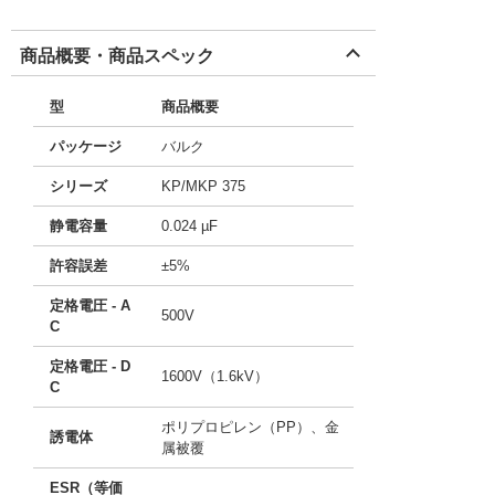
商品概要・商品スペック
型
商品概要
パッケージ
バルク
シリーズ
KP/MKP 375
静電容量
0.024 µF
許容誤差
±5%
定格電圧 - A
500V
C
定格電圧 - D
1600V（1.6kV）
C
ポリプロピレン（PP）、金
誘電体
属被覆
ESR（等価