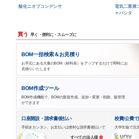
酸化ニオブコンデンサ
電気二重層
ャパシタ
買う
早く・便利に・スムーズに
BOM一括検索＆お見積り
お手元にある大量のBOM（材料表）をアップするだけで即時にお
見積りいたします
BOM作成ツール
BOM作成機能で、BOMの新規作成、追加・変更・削除、版管理
ができます
口座開設・請求書後払い
校費/公費
手続きカンタン、お支払いは便利な請求書後払いで
大学生協で注
すべての法人様