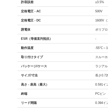
許容誤差
±3.5%
定格電圧 - AC
500V
定格電圧 - DC
1600V（
誘電体
ポリプロ
ESR（等価直列抵抗）
-
動作温度
-55°C～1
取り付けタイプ
スルーホ
パッケージ/ケース
ラジアル
サイズ/寸法
長さ0.72
高さ - 座高（最大）
0.591
終端
PCピン
リード間隔
0.394