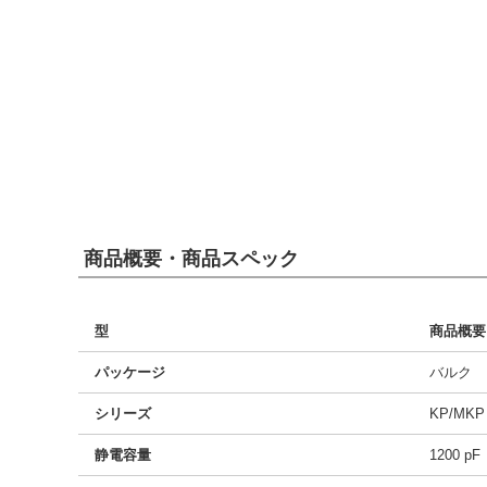
商品概要・商品スペック
型
商品概要
パッケージ
バルク
シリーズ
KP/MKP
静電容量
1200 pF