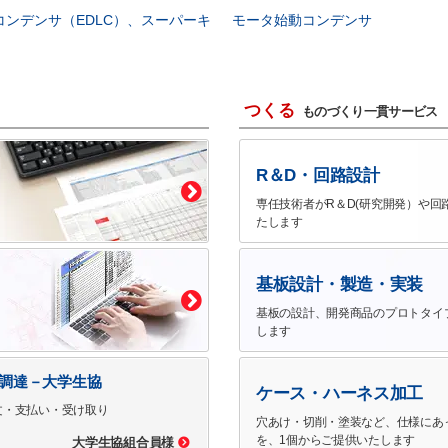
コンデンサ（EDLC）、スーパーキ
モータ始動コンデンサ
つくる
ものづくり一貫サービス
R＆D・回路設計
専任技術者がR＆D(研究開発）や回
たします
基板設計・製造・実装
基板の設計、開発商品のプロトタイ
します
で調達－大学生協
ケース・ハーネス加工
文・支払い・受け取り
穴あけ・切削・塗装など、仕様にあ
を、1個からご提供いたします
大学生協組合員様