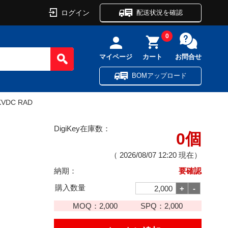
ログイン
配送状況を確認
0
マイページ
カート
お問合せ
BOMアップロード
6KVDC RAD
DigiKey在庫数：
0個
（
2026/08/07 12:20
現在）
納期：
要確認
購入数量
MOQ：
2,000
SPQ：
2,000