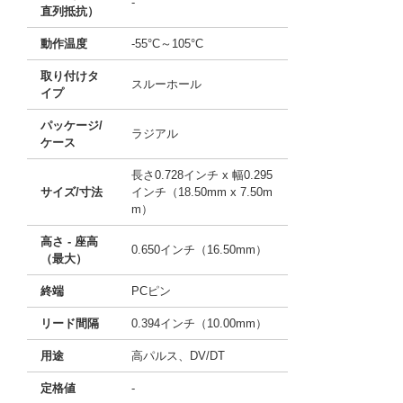
-
直列抵抗）
動作温度
-55°C～105°C
取り付けタ
スルーホール
イプ
パッケージ/
ラジアル
ケース
長さ0.728インチ x 幅0.295
サイズ/寸法
インチ（18.50mm x 7.50m
m）
高さ - 座高
0.650インチ（16.50mm）
（最大）
終端
PCピン
リード間隔
0.394インチ（10.00mm）
用途
高パルス、DV/DT
定格値
-