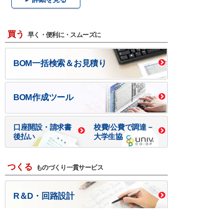
買う
早く・便利に・スムーズに
BOM一括検索＆お見積り
BOM作成ツール
口座開設・請求書
校費/公費で調達－
後払い
大学生協
つくる
ものづくり一貫サービス
R＆D・回路設計