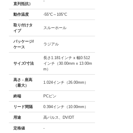
-
直列抵抗）
動作温度
-55°C～105°C
取り付けタ
スルーホール
イプ
パッケージ/
ラジアル
ケース
長さ1.181インチ x 幅0.512
サイズ/寸法
インチ（30.00mm x 13.00m
m）
高さ - 座高
1.024インチ（26.00mm）
（最大）
終端
PCピン
リード間隔
0.394インチ（10.00mm）
用途
高パルス、DV/DT
定格値
-