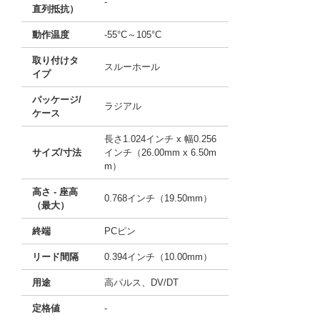
-
直列抵抗）
動作温度
-55°C～105°C
取り付けタ
スルーホール
イプ
パッケージ/
ラジアル
ケース
長さ1.024インチ x 幅0.256
サイズ/寸法
インチ（26.00mm x 6.50m
m）
高さ - 座高
0.768インチ（19.50mm）
（最大）
終端
PCピン
リード間隔
0.394インチ（10.00mm）
用途
高パルス、DV/DT
定格値
-