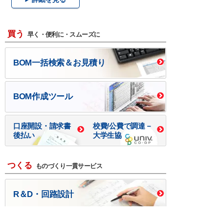
買う
早く・便利に・スムーズに
BOM一括検索＆お見積り
BOM作成ツール
口座開設・請求書
校費/公費で調達－
後払い
大学生協
つくる
ものづくり一貫サービス
R＆D・回路設計