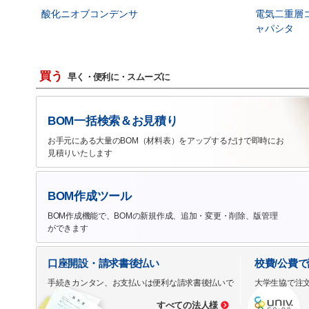
酸化ニオブコンデンサ
電気二重層
ャパシタ
買う
早く・便利に・スムーズに
BOM一括検索＆お見積り
お手元にある大量のBOM（材料表）をアップするだけで即時にお
見積りいたします
BOM作成ツール
BOM作成機能で、BOMの新規作成、追加・変更・削除、版管理
ができます
口座開設・請求書後払い
校費/公費
手続きカンタン、お支払いは便利な請求書後払いで
大学生協で注
すべての法人様