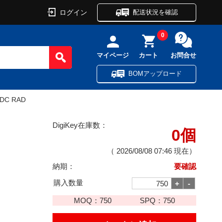
ログイン
配送状況を確認
0
マイページ
カート
お問合せ
BOMアップロード
VDC RAD
DigiKey在庫数：
0個
（
2026/08/08 07:46
現在）
納期：
要確認
購入数量
MOQ：
750
SPQ：
750