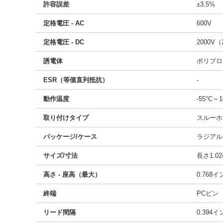
許容誤差
±3.5%
定格電圧 - AC
600V
定格電圧 - DC
2000V（
誘電体
ポリプロ
ESR（等価直列抵抗）
-
動作温度
-55°C～1
取り付けタイプ
スルーホ
パッケージ/ケース
ラジアル
サイズ/寸法
長さ1.02
高さ - 座高（最大）
0.768
終端
PCピン
リード間隔
0.394