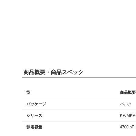
商品概要・商品スペック
型
商品概要
パッケージ
バルク
シリーズ
KP/MKP
静電容量
4700 pF