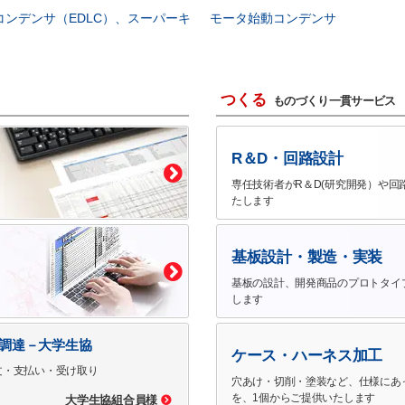
コンデンサ（EDLC）、スーパーキ
モータ始動コンデンサ
つくる
ものづくり一貫サービス
R＆D・回路設計
専任技術者がR＆D(研究開発）や回
たします
基板設計・製造・実装
基板の設計、開発商品のプロトタイ
します
で調達－大学生協
ケース・ハーネス加工
文・支払い・受け取り
穴あけ・切削・塗装など、仕様にあ
を、1個からご提供いたします
大学生協組合員様