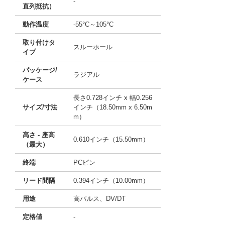
-
直列抵抗）
動作温度
-55°C～105°C
取り付けタ
スルーホール
イプ
パッケージ/
ラジアル
ケース
長さ0.728インチ x 幅0.256
サイズ/寸法
インチ（18.50mm x 6.50m
m）
高さ - 座高
0.610インチ（15.50mm）
（最大）
終端
PCピン
リード間隔
0.394インチ（10.00mm）
用途
高パルス、DV/DT
定格値
-