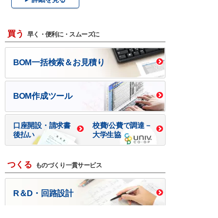
買う
早く・便利に・スムーズに
BOM一括検索＆お見積り
BOM作成ツール
口座開設・請求書
校費/公費で調達－
後払い
大学生協
つくる
ものづくり一貫サービス
R＆D・回路設計