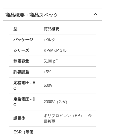
商品概要・商品スペック
型
商品概要
パッケージ
バルク
シリーズ
KP/MKP 375
静電容量
5100 pF
許容誤差
±5%
定格電圧 - A
600V
C
定格電圧 - D
2000V（2kV）
C
ポリプロピレン（PP）、金
誘電体
属被覆
ESR（等価