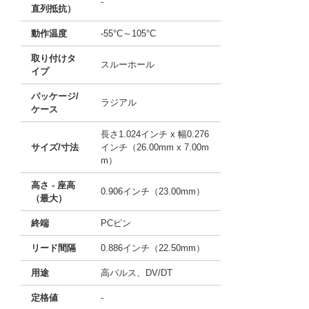
-
直列抵抗）
動作温度
-55°C～105°C
取り付けタ
スルーホール
イプ
パッケージ/
ラジアル
ケース
長さ1.024インチ x 幅0.276
サイズ/寸法
インチ（26.00mm x 7.00m
m）
高さ - 座高
0.906インチ（23.00mm）
（最大）
終端
PCピン
リード間隔
0.886インチ（22.50mm）
用途
高パルス、DV/DT
定格値
-