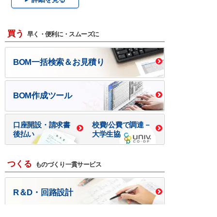
買う
早く・便利に・スムーズに
BOM一括検索＆お見積り
BOM作成ツール
口座開設・請求書
校費/公費で調達－
後払い
大学生協
つくる
ものづくり一貫サービス
R＆D・回路設計