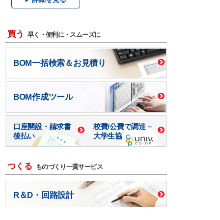
買う
早く・便利に・スムーズに
BOM一括検索＆お見積り
BOM作成ツール
口座開設・請求書
校費/公費で調達－
後払い
大学生協
つくる
ものづくり一貫サービス
R＆D・回路設計