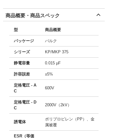
商品概要・商品スペック
型
商品概要
パッケージ
バルク
シリーズ
KP/MKP 375
静電容量
0.015 µF
許容誤差
±5%
定格電圧 - A
600V
C
定格電圧 - D
2000V（2kV）
C
ポリプロピレン（PP）、金
誘電体
属被覆
ESR（等価