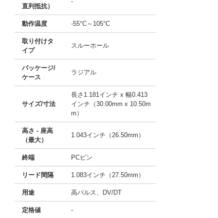
-
直列抵抗）
動作温度
-55°C～105°C
取り付けタ
スルーホール
イプ
パッケージ/
ラジアル
ケース
長さ1.181インチ x 幅0.413
サイズ/寸法
インチ（30.00mm x 10.50m
m）
高さ - 座高
1.043インチ（26.50mm）
（最大）
終端
PCピン
リード間隔
1.083インチ（27.50mm）
用途
高パルス、DV/DT
定格値
-