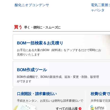
酸化ニオブコンデンサ
電気二重層
ャパシタ
買う
早く・便利に・スムーズに
BOM一括検索＆お見積り
お手元にある大量のBOM（材料表）をアップするだけで即時にお
見積りいたします
BOM作成ツール
BOM作成機能で、BOMの新規作成、追加・変更・削除、版管理
ができます
口座開設・請求書後払い
校費/公費
手続きカンタン、お支払いは便利な請求書後払いで
大学生協で注
すべての法人様