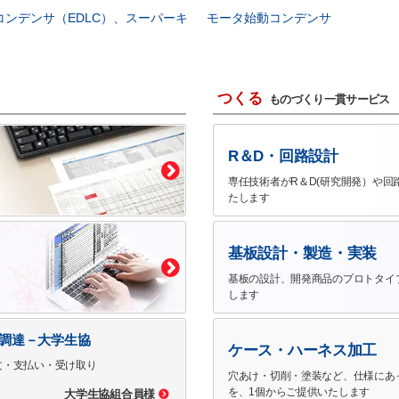
コンデンサ（EDLC）、スーパーキ
モータ始動コンデンサ
つくる
ものづくり一貫サービス
R＆D・回路設計
専任技術者がR＆D(研究開発）や回
たします
基板設計・製造・実装
基板の設計、開発商品のプロトタイ
します
で調達－大学生協
ケース・ハーネス加工
文・支払い・受け取り
穴あけ・切削・塗装など、仕様にあ
を、1個からご提供いたします
大学生協組合員様