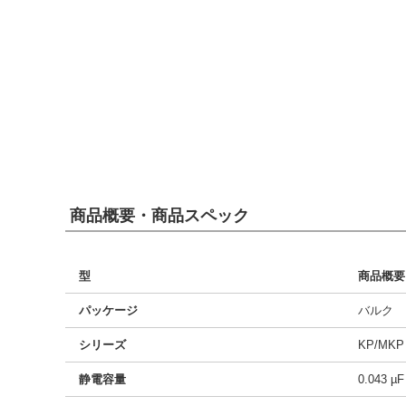
商品概要・商品スペック
型
商品概要
パッケージ
バルク
シリーズ
KP/MKP
静電容量
0.043 µF