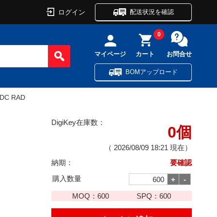
ログイン
配送状況を確認
0
マイページ
カート
お問合せ
BOMアップロード
VDC RAD
DigiKey在庫数：
0個
（
2026/08/09 18:21
現在）
納期：
要確認
購入数量
MOQ：
600
SPQ：
600