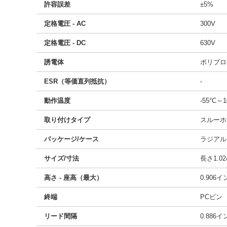
許容誤差
±5%
定格電圧 - AC
300V
定格電圧 - DC
630V
誘電体
ポリプロ
ESR（等価直列抵抗）
-
動作温度
-55°C～1
取り付けタイプ
スルーホ
パッケージ/ケース
ラジアル
サイズ/寸法
長さ1.02
高さ - 座高（最大）
0.906
終端
PCピン
リード間隔
0.886