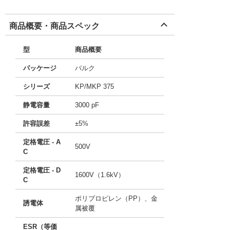
商品概要・商品スペック
型
商品概要
パッケージ
バルク
シリーズ
KP/MKP 375
静電容量
3000 pF
許容誤差
±5%
定格電圧 - A
500V
C
定格電圧 - D
1600V（1.6kV）
C
ポリプロピレン（PP）、金
誘電体
属被覆
ESR（等価