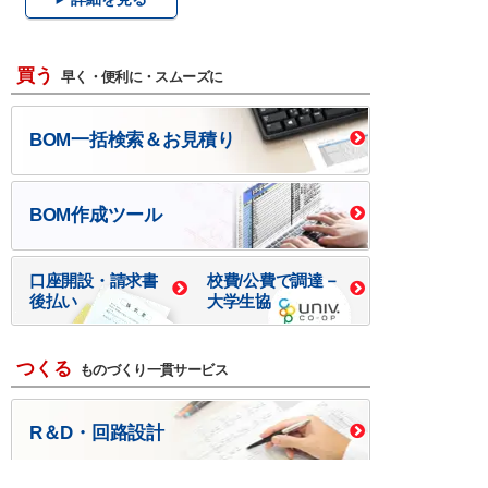
買う
早く・便利に・スムーズに
BOM一括検索＆お見積り
BOM作成ツール
口座開設・請求書
校費/公費で調達－
後払い
大学生協
つくる
ものづくり一貫サービス
R＆D・回路設計