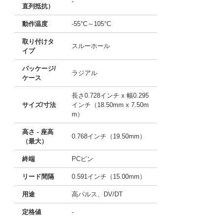
-
直列抵抗）
動作温度
-55°C～105°C
取り付けタ
スルーホール
イプ
パッケージ/
ラジアル
ケース
長さ0.728インチ x 幅0.295
サイズ/寸法
インチ（18.50mm x 7.50m
m）
高さ - 座高
0.768インチ（19.50mm）
（最大）
終端
PCピン
リード間隔
0.591インチ（15.00mm）
用途
高パルス、DV/DT
定格値
-