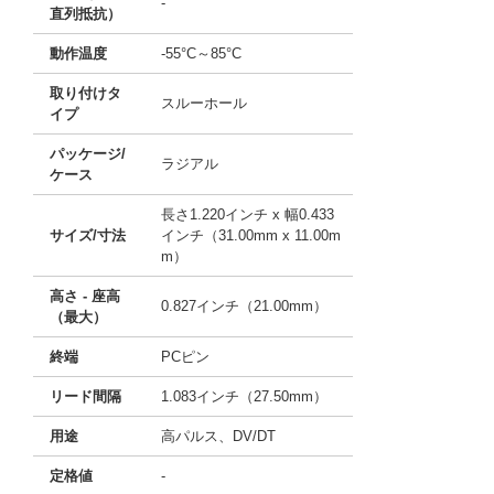
-
直列抵抗）
動作温度
-55°C～85°C
取り付けタ
スルーホール
イプ
パッケージ/
ラジアル
ケース
長さ1.220インチ x 幅0.433
サイズ/寸法
インチ（31.00mm x 11.00m
m）
高さ - 座高
0.827インチ（21.00mm）
（最大）
終端
PCピン
リード間隔
1.083インチ（27.50mm）
用途
高パルス、DV/DT
定格値
-