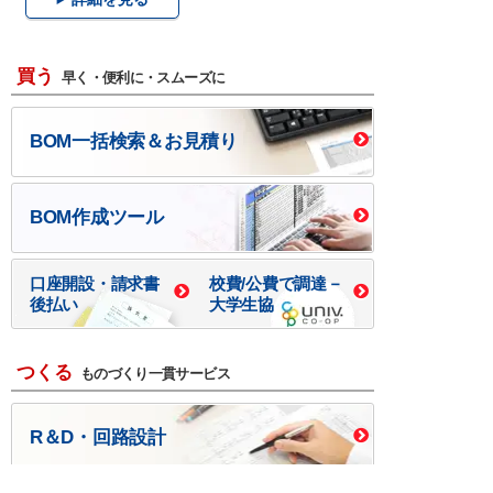
買う
早く・便利に・スムーズに
BOM一括検索＆お見積り
BOM作成ツール
口座開設・請求書
校費/公費で調達－
後払い
大学生協
つくる
ものづくり一貫サービス
R＆D・回路設計