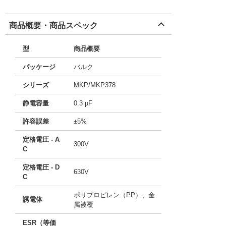
商品概要・商品スペック
型
商品概要
パッケージ
バルク
シリーズ
MKP/MKP378
静電容量
0.3 µF
許容誤差
±5%
定格電圧 - A
300V
C
定格電圧 - D
630V
C
ポリプロピレン（PP）、金
誘電体
属被覆
ESR（等価