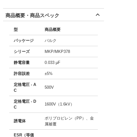
商品概要・商品スペック
型
商品概要
パッケージ
バルク
シリーズ
MKP/MKP378
静電容量
0.033 µF
許容誤差
±5%
定格電圧 - A
500V
C
定格電圧 - D
1600V（1.6kV）
C
ポリプロピレン（PP）、金
誘電体
属被覆
ESR（等価