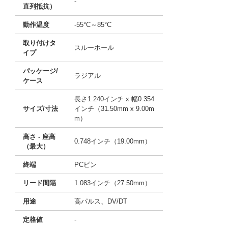
-
直列抵抗）
動作温度
-55°C～85°C
取り付けタ
スルーホール
イプ
パッケージ/
ラジアル
ケース
長さ1.240インチ x 幅0.354
サイズ/寸法
インチ（31.50mm x 9.00m
m）
高さ - 座高
0.748インチ（19.00mm）
（最大）
終端
PCピン
リード間隔
1.083インチ（27.50mm）
用途
高パルス、DV/DT
定格値
-