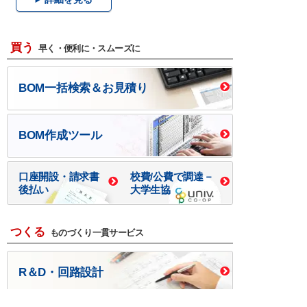
買う
早く・便利に・スムーズに
BOM一括検索＆お見積り
BOM作成ツール
口座開設・請求書
校費/公費で調達－
後払い
大学生協
つくる
ものづくり一貫サービス
R＆D・回路設計