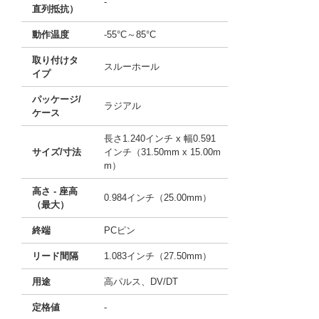
-
直列抵抗）
動作温度
-55°C～85°C
取り付けタ
スルーホール
イプ
パッケージ/
ラジアル
ケース
長さ1.240インチ x 幅0.591
サイズ/寸法
インチ（31.50mm x 15.00m
m）
高さ - 座高
0.984インチ（25.00mm）
（最大）
終端
PCピン
リード間隔
1.083インチ（27.50mm）
用途
高パルス、DV/DT
定格値
-