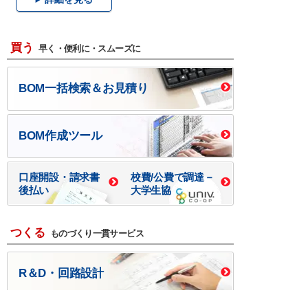
買う
早く・便利に・スムーズに
BOM一括検索＆お見積り
BOM作成ツール
口座開設・請求書
校費/公費で調達－
後払い
大学生協
つくる
ものづくり一貫サービス
R＆D・回路設計