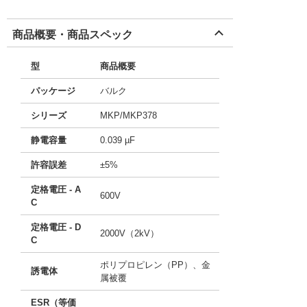
商品概要・商品スペック
型
商品概要
パッケージ
バルク
シリーズ
MKP/MKP378
静電容量
0.039 µF
許容誤差
±5%
定格電圧 - A
600V
C
定格電圧 - D
2000V（2kV）
C
ポリプロピレン（PP）、金
誘電体
属被覆
ESR（等価