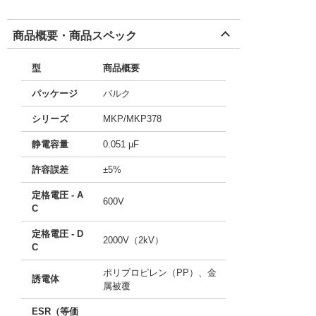
商品概要・商品スペック
型
商品概要
パッケージ
バルク
シリーズ
MKP/MKP378
静電容量
0.051 µF
許容誤差
±5%
定格電圧 - A
600V
C
定格電圧 - D
2000V（2kV）
C
ポリプロピレン（PP）、金
誘電体
属被覆
ESR（等価