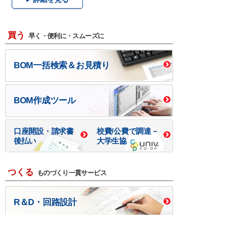
買う
早く・便利に・スムーズに
BOM一括検索＆お見積り
BOM作成ツール
口座開設・請求書
校費/公費で調達－
後払い
大学生協
つくる
ものづくり一貫サービス
R＆D・回路設計