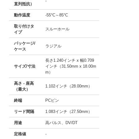
-
直列抵抗）
動作温度
-55°C～85°C
取り付けタ
スルーホール
イプ
パッケージ/
ラジアル
ケース
長さ1.240インチ x 幅0.709
サイズ/寸法
インチ（31.50mm x 18.00m
m）
高さ - 座高
1.102インチ（28.00mm）
（最大）
終端
PCピン
リード間隔
1.083インチ（27.50mm）
用途
高パルス、DV/DT
定格値
-