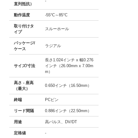
-
直列抵抗）
動作温度
-55°C～85°C
取り付けタ
スルーホール
イプ
パッケージ/
ラジアル
ケース
長さ1.024インチ x 幅0.276
サイズ/寸法
インチ（26.00mm x 7.00m
m）
高さ - 座高
0.650インチ（16.50mm）
（最大）
終端
PCピン
リード間隔
0.886インチ（22.50mm）
用途
高パルス、DV/DT
定格値
-