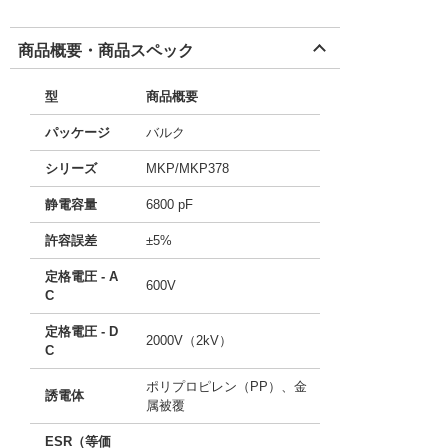
商品概要・商品スペック
型
商品概要
パッケージ
バルク
シリーズ
MKP/MKP378
静電容量
6800 pF
許容誤差
±5%
定格電圧 - A
600V
C
定格電圧 - D
2000V（2kV）
C
ポリプロピレン（PP）、金
誘電体
属被覆
ESR（等価