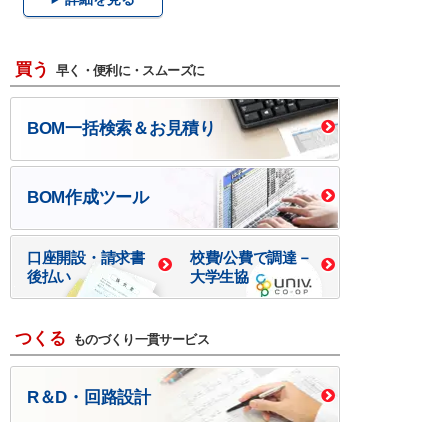
買う
早く・便利に・スムーズに
BOM一括検索＆お見積り
BOM作成ツール
口座開設・請求書
校費/公費で調達－
後払い
大学生協
つくる
ものづくり一貫サービス
R＆D・回路設計