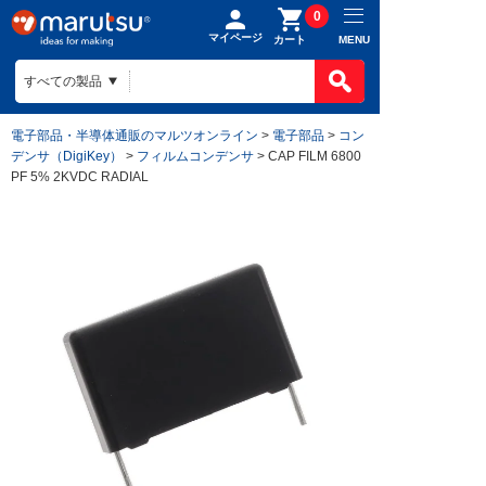
0
マイページ
MENU
カート
電子部品・半導体通販のマルツオンライン
>
電子部品
>
コン
デンサ（DigiKey）
>
フィルムコンデンサ
> CAP FILM 6800
PF 5% 2KVDC RADIAL