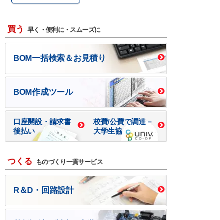
買う
早く・便利に・スムーズに
BOM一括検索＆お見積り
BOM作成ツール
口座開設・請求書
校費/公費で調達－
後払い
大学生協
つくる
ものづくり一貫サービス
R＆D・回路設計