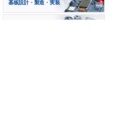
基板設計・製造・実装
ケース・ハーネス加工
※掲載されている価格には消費税、各種手数料が含まれ
ておりません。別途消費税およびお支払方法に応じた
手数料が必要になります。
※このホームページに掲載されている、記事・写真の一
部または全部をそのまま、または改変して利用・転
載・転用することを禁じます。
※商品によって販売価格が店頭価格と異なる場合がござ
います。
※弊社ではお客様が商品を選びやすくするためにデータ
シートの提供や技術情報、商品画像の表示を行ってい
ます。
しかしさまざまな事情により、これらの情報がすべて
正確であることを弊社が保証することはできません。
商品の正確な仕様等は各メーカーの最新のデータシー
トで確認して頂きますようお願いいたします。