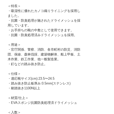
＜特長＞
・吸湿性に優れたカノコ織りライニングを採用し
ました。
・抗菌・防臭処理が施されたドライメッシュを採
用しています。
・お手持ちの靴の中敷として使用できます。
・抗菌・防臭処理済みドライメッシュを採用。
＜用途＞
・官庁関係、警察、消防、各市町村の防災、消防
団、保線、森林伐採、建築物解体、船上甲板、土
木作業、鉄工作業、他一般製造業。
・釘などの踏み抜き防止。
＜仕様＞
・適応靴サイズ(cm):23.5〜24.5
・踏み抜き防止板厚み:0.5mm(ステンレス)
・耐踏抜き1100N以上
＜材質/仕上＞
・EVAスポンジ抗菌防臭処理済ドライメッシュ
＜入数＞