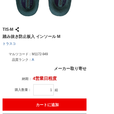
TIS-M
踏み抜き防止板入 インソール M
トラスコ
マルツコード：
M1172-949
品質ランク：
A
メーカー取り寄せ
4営業日程度
納期：
購入数量
組