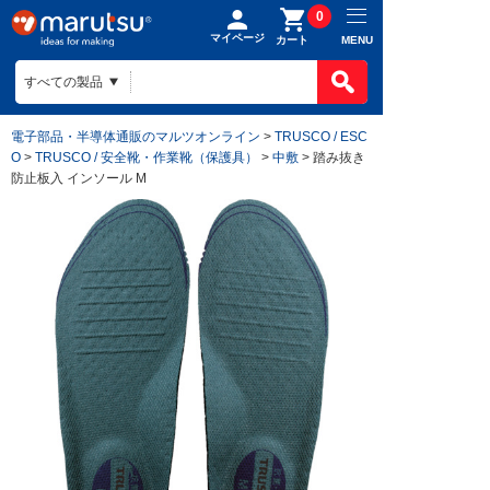
0
マイページ
MENU
カート
電子部品・半導体通販のマルツオンライン
>
TRUSCO / ESC
O
>
TRUSCO / 安全靴・作業靴（保護具）
>
中敷
> 踏み抜き
防止板入 インソール M