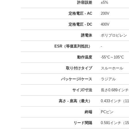
許容誤差
±5%
定格電圧 - AC
200V
定格電圧 - DC
400V
誘電体
ポリプロピレン
ESR（等価直列抵抗）
-
動作温度
-55°C～105°C
取り付けタイプ
スルーホール
パッケージ/ケース
ラジアル
サイズ/寸法
長さ0.689インチ 
高さ - 座高（最大）
0.433インチ（11
終端
PCピン
リード間隔
0.591インチ（15