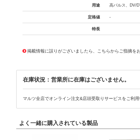
用途
高パルス、DV/D
定格値
-
特長
11729584
!041! BFC238310513
掲載情報に誤りがございましたら、こちらからご指摘を
在庫状況：営業所に在庫はございません。
マルツ全店でオンライン注文&店頭受取りサービスをご利用
よく一緒に購入されている製品