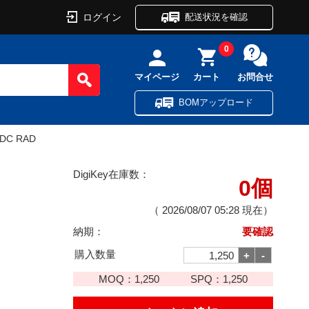
ログイン
配送状況を確認
0
マイページ
カート
お問合せ
BOMアップロード
VDC RAD
DigiKey在庫数：
0個
（
2026/08/07 05:28
現在）
納期：
要確認
購入数量
MOQ：
1,250
SPQ：
1,250