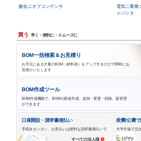
酸化ニオブコンデンサ
電気二重層
ャパシタ
買う
早く・便利に・スムーズに
BOM一括検索＆お見積り
お手元にある大量のBOM（材料表）をアップするだけで即時にお
見積りいたします
BOM作成ツール
BOM作成機能で、BOMの新規作成、追加・変更・削除、版管理
ができます
口座開設・請求書後払い
校費/公費
手続きカンタン、お支払いは便利な請求書後払いで
大学生協で注
すべての法人様