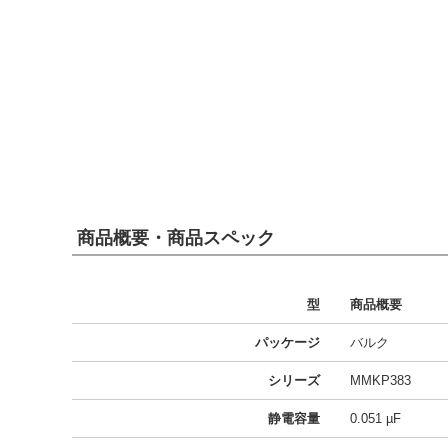
商品概要・商品スペック
型
商品概要
パッケージ
バルク
シリーズ
MMKP383
静電容量
0.051 µF