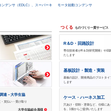
コンデンサ（EDLC）、スーパーキ
モータ始動コンデンサ
つくる
ものづくり一貫サービス
R＆D・回路設計
専任技術者がR＆D(研究開発）や回
たします
基板設計・製造・実装
基板の設計、開発商品のプロトタイ
します
で調達－大学生協
ケース・ハーネス加工
文・支払い・受け取り
穴あけ・切削・塗装など、仕様にあ
を、1個からご提供いたします
大学生協組合員様